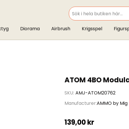
SEARCH
ktyg
Diorama
Airbrush
Krigsspel
Figurs
ATOM 4BO Modulat
SKU
AMJ-ATOM20762
Manufacturer
AMMO by Mig
139,00 kr