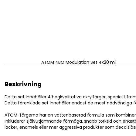
ATOM 4BO Modulation Set 4x20 ml
Beskrivning
Detta set innehåller 4 högkvalitativa akrylfärger, speciellt 
Detta förenklade set innehåller endast de mest nödvändiga färg
ATOM-färgerna har en vattenbaserad formula som kombinerar 
inkluderar självutjämnande förmåga, snabb torktid och enastå
lacker, enamels eller mer aggressiva produkter som decalslösn