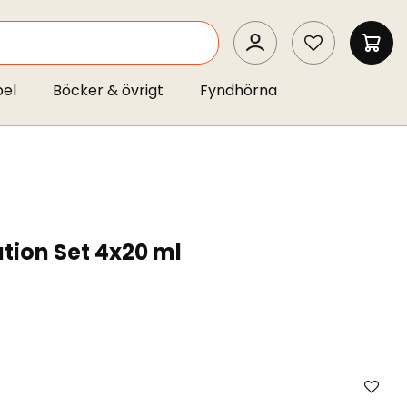
SEARCH
MIN 
pel
Böcker & övrigt
Fyndhörna
ion Set 4x20 ml