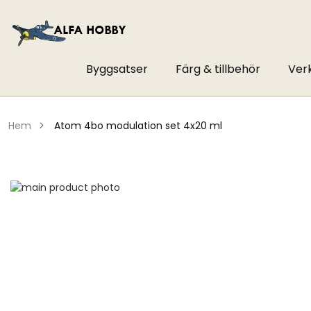
Byggsatser
Färg & tillbehör
Ver
hem
atom 4bo modulation set 4x20 ml
Hoppa
till
Hoppa
slutet
till
av
början
bildgalleriet
av
bildgalleriet