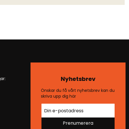
Nyhetsbrev
ar:
Önskar du få vårt nyhetsbrev kan du
skriva upp dig här
Prenumerera