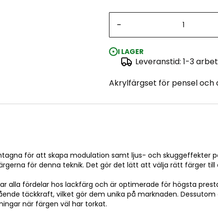
-
I LAGER
Leveranstid: 1-3 arbe
Akrylfärgset för pensel och 
framtagna för att skapa modulation samt ljus- och skuggeffekter
erna för denna teknik. Det gör det lätt att välja rätt färger till
alla fördelar hos lackfärg och är optimerade för högsta pres
ende täckkraft, vilket gör dem unika på marknaden. Dessutom är
ingar när färgen väl har torkat.