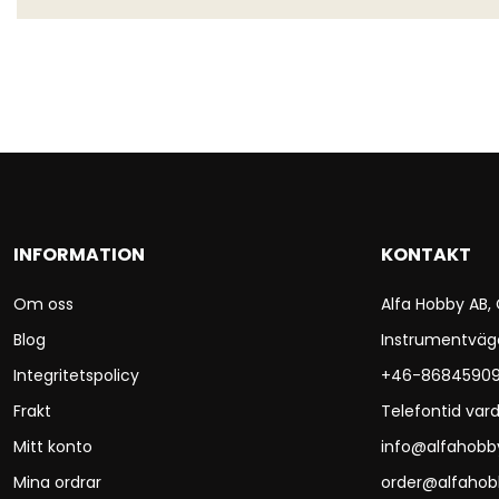
INFORMATION
KONTAKT
Om oss
Alfa Hobby AB,
Blog
Instrumentväg
Integritetspolicy
+46-8684590
Frakt
Telefontid vard
Mitt konto
info@alfahobb
Mina ordrar
order@alfahob