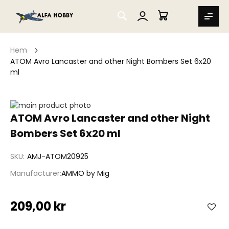
SEARCH
MIN VARUKORG
Hem
ATOM Avro Lancaster and other Night Bombers Set 6x20
ml
Hoppa
till
Hoppa
ATOM Avro Lancaster and other Night
slutet
till
Bombers Set 6x20 ml
av
början
bildgalleriet
av
bildgalleriet
SKU
AMJ-ATOM20925
Manufacturer
AMMO by Mig
209,00 kr