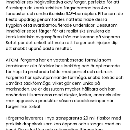
innehåller sex högkvalitativa akrylfärger, perfekta för att
återskapa de karakteristiska färgscheman hos Avro
Lancaster och andra ikoniska RAF-bombplan. Eftersom de
flesta uppdrag genomfördes nattetid hade dessa
flygplan ofta svartkamouflerade undersidor. Dessutom
innehåller setet färger för att realistiskt simulera de
karakteristiska avgasspåren från motorerna på vingarna.
Setet gör det enkelt att välja rätt färger och hjälper dig
att snabbt uppnå bästa resultat.
ATOM-färgerna har en vattenbaserad formula som
kombinerar alla fördelar hos lackfärg och är optimerade
för högsta prestanda både med pensel och airbrush.
Färgerna har självutjämnande förmåga, snabb torktid och
utmärkt täckförmåga, vilket gör dem unika på
marknaden. De är dessutom mycket hållbara och kan
användas tillsammans med akryler, lacker, enamels eller
mer aggressiva produkter såsom decalslösningar när
färgen har torkat.
Färgerna levereras i nya transparenta 20 ml-flaskor med
praktisk droppkork som kan öppnas och stängas med en
hand. De är luktfria och miljövänliga. Färgen kan