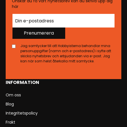
Önskar du få vårt nyhetsbrev kan du skriva upp dig
här
Prenumerera
Jag samtycker till att Hobbyisterna behandlar mina
personuppgifter (namn och e-postadress) i syfte att
skicka nyhetsbrev och erbjudanden via e-post. Jag
kan när som helst återkalla mitt samtycke.
INFORMATION
Om oss
Blog
Integritetspolicy
Frakt