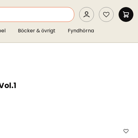
SEARCH
MIN 
pel
Böcker & övrigt
Fyndhörna
Vol.1