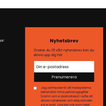
Nyhetsbrev
ar:
Önskar du få vårt nyhetsbrev kan du
skriva upp dig här
Prenumerera
Jag samtycker till att Hobbyisterna
behandlar mina personuppgifter
(namn och e-postadress) i syfte att
skicka nyhetsbrev och erbjudanden
via e-post. Jag kan när som helst