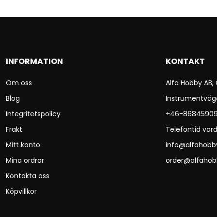
INFORMATION
KONTAKT
Om oss
Alfa Hobby AB,
Blog
Instrumentväg
Integritetspolicy
+46-8684590
Frakt
Telefontid vard
Mitt konto
info@alfahobb
Mina ordrar
order@alfahob
Kontakta oss
Köpvillkor