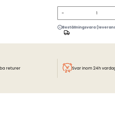
-
Beställningsvara (leveran
ba returer
Svar inom 24h varda