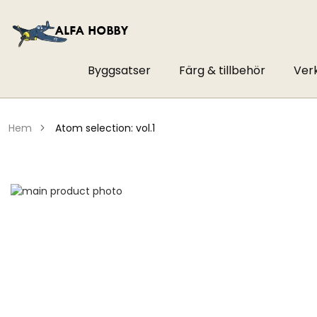
Byggsatser
Färg & tillbehör
Ver
hem
atom selection: vol.1
Hoppa
till
Hoppa
slutet
till
av
början
bildgalleriet
av
bildgalleriet