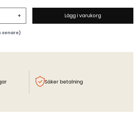
+
Lägg i varukorg
s senare)
gar
Säker betalning