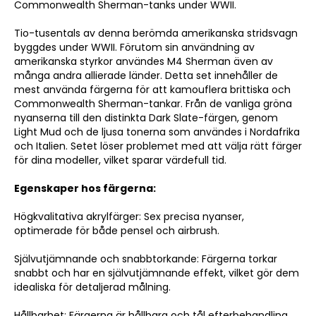
Commonwealth Sherman-tanks under WWII.
Tio-tusentals av denna berömda amerikanska stridsvagn
byggdes under WWII. Förutom sin användning av
amerikanska styrkor användes M4 Sherman även av
många andra allierade länder. Detta set innehåller de
mest använda färgerna för att kamouflera brittiska och
Commonwealth Sherman-tankar. Från de vanliga gröna
nyanserna till den distinkta Dark Slate-färgen, genom
Light Mud och de ljusa tonerna som användes i Nordafrika
och Italien. Setet löser problemet med att välja rätt färger
för dina modeller, vilket sparar värdefull tid.
Egenskaper hos färgerna:
Högkvalitativa akrylfärger: Sex precisa nyanser,
optimerade för både pensel och airbrush.
Självutjämnande och snabbtorkande: Färgerna torkar
snabbt och har en självutjämnande effekt, vilket gör dem
idealiska för detaljerad målning.
Hållbarhet: Färgerna är hållbara och tål efterbehandling