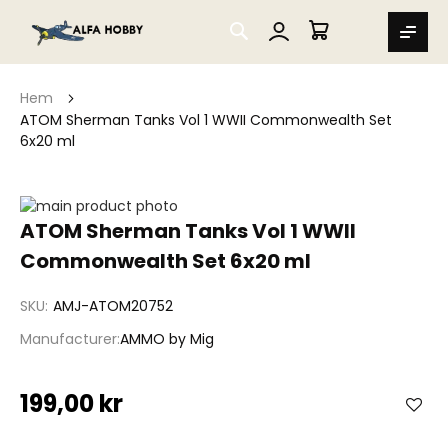
SEARCH
MIN VARUKORG
Hem
ATOM Sherman Tanks Vol 1 WWII Commonwealth Set
6x20 ml
Hoppa
till
Hoppa
ATOM Sherman Tanks Vol 1 WWII
slutet
till
Commonwealth Set 6x20 ml
av
början
bildgalleriet
av
bildgalleriet
SKU
AMJ-ATOM20752
Manufacturer
AMMO by Mig
199,00 kr