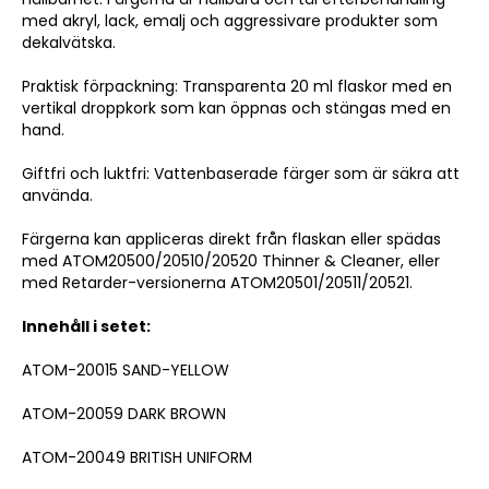
med akryl, lack, emalj och aggressivare produkter som
dekalvätska.
Praktisk förpackning: Transparenta 20 ml flaskor med en
vertikal droppkork som kan öppnas och stängas med en
hand.
Giftfri och luktfri: Vattenbaserade färger som är säkra att
använda.
Färgerna kan appliceras direkt från flaskan eller spädas
med ATOM20500/20510/20520 Thinner & Cleaner, eller
med Retarder-versionerna ATOM20501/20511/20521.
Innehåll i setet:
ATOM-20015 SAND-YELLOW
ATOM-20059 DARK BROWN
ATOM-20049 BRITISH UNIFORM