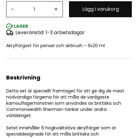
-
+
Lägg i varukorg
ATOM Sherman Tanks Vol 1 WWII Commonwealth Set
6x20 ml
I LAGER
Leveranstid: 1-3 arbetsdagar
Akrylfärgset för pensel och airbrush – 6x20 ml
Beskrivning
Detta set är speciellt framtaget för att ge dig de mest
nödvändiga färgerna för att måla de vanligaste
kamouflagemönstren som användes av brittiska och
Commonwealth Sherman-tankar under andra
världskriget.
Setet innehåller 6 högkvalitativa akrylfärger som är
specialdesignade för att måla brittiska och