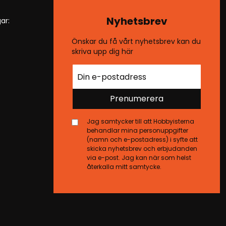
Nyhetsbrev
ar:
Önskar du få vårt nyhetsbrev kan du
skriva upp dig här
Prenumerera
Jag samtycker till att Hobbyisterna
behandlar mina personuppgifter
(namn och e-postadress) i syfte att
skicka nyhetsbrev och erbjudanden
via e-post. Jag kan när som helst
återkalla mitt samtycke.