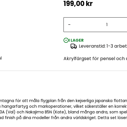
199,00 kr
-
I LAGER
Leveranstid: 1-3 arbe
l
Akrylfärgset för pensel och 
framtagna för att måla flygplan från den kejserliga japanska flot
garfartyg och markoperationer, vilket säkerställer en korrekt å
D3A (Val) och Nakajima B5N (Kate), bland många andra, som spelad
ad finish på dina modeller från andra världskriget. Detta set lös