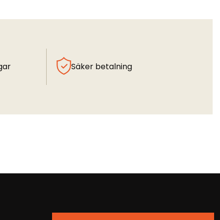
gar
Säker betalning