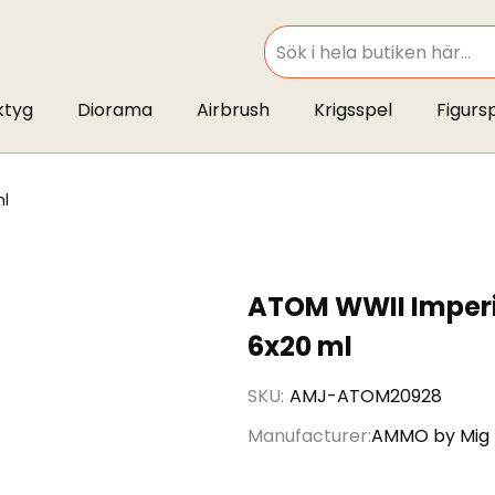
SEARCH
ktyg
Diorama
Airbrush
Krigsspel
Figurs
ml
ATOM WWII Imperi
6x20 ml
SKU
AMJ-ATOM20928
Manufacturer
AMMO by Mig