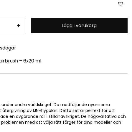
+
Lägg i varukorg
tsdagar
airbrush – 6x20 ml
tan under andra världskriget. De medföljande nyanserna
tergivning av IJN-flygplan. Detta set är perfekt för att
e en avgörande roll i stillahavskriget. De högkvalitativa och
er problemen med att välja rätt färger för dina modeller och