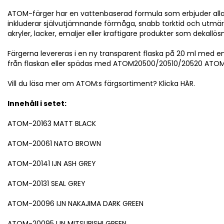
ATOM-färger har en vattenbaserad formula som erbjuder alla
inkluderar självutjämnande förmåga, snabb torktid och utmär
akryler, lacker, emaljer eller kraftigare produkter som dekallös
Färgerna levereras i en ny transparent flaska på 20 ml med en
från flaskan eller spädas med ATOM20500/20510/20520 ATOM T
Vill du läsa mer om ATOM:s färgsortiment? Klicka HÄR.
Innehåll i setet:
ATOM-20163 MATT BLACK
ATOM-20061 NATO BROWN
ATOM-20141 IJN ASH GREY
ATOM-20131 SEAL GREY
ATOM-20096 IJN NAKAJIMA DARK GREEN
ATOM-20095 IJN MITSUBISHI GREEN