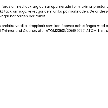
 fördelar med lackfärg och är optimerade för maximal prestan
kt täckförmåga, vilket gör dem unika på marknaden. De är dessut
ningar när färgen har torkat.
 praktisk vertikal droppkork som kan öppnas och stängas med en h
hinner and Cleaner, eller ATOM20501/20511/20521 ATOM Thinner