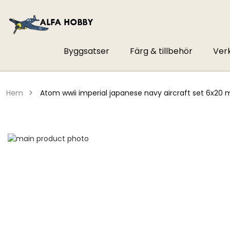
Byggsatser
Färg & tillbehör
Ver
hem
atom wwii imperial japanese navy aircraft set 6x20 
Hoppa
till
Hoppa
slutet
till
av
början
bildgalleriet
av
bildgalleriet