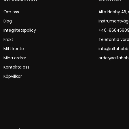
Om oss
Alfa Hobby AB,
Blog
Instrumentväg
Integritetspolicy
+46-8684590
Frakt
Telefontid vard
Mitt konto
info@alfahobb
Mina ordrar
order@alfahob
Kontakta oss
Köpvillkor