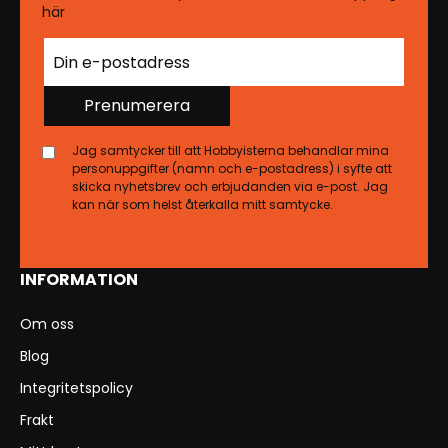
här
Prenumerera
Jag samtycker till att Hobbyisterna behandlar mina
personuppgifter (namn och e-postadress) i syfte att
skicka nyhetsbrev och erbjudanden via e-post. Jag
kan när som helst återkalla mitt samtycke.
INFORMATION
Om oss
Blog
Integritetspolicy
Frakt