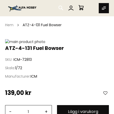
SEARCH
MIN VARUKORG
Hem
ATZ-4-131 Fuel Bowser
Hoppa
till
Hoppa
ATZ-4-131 Fuel Bowser
slutet
till
av
början
SKU
ICM-72813
bildgalleriet
av
bildgalleriet
Skala
1/72
Manufacturer
ICM
139,00 kr
-
+
Lägg i varukorg