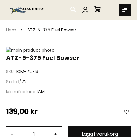
SEARCH
MIN VARUKORG
Hem
ATZ-5-375 Fuel Bowser
Hoppa
till
Hoppa
ATZ-5-375 Fuel Bowser
slutet
till
av
början
SKU
ICM-72713
bildgalleriet
av
bildgalleriet
Skala
1/72
Manufacturer
ICM
139,00 kr
-
+
Lägg i varukorg