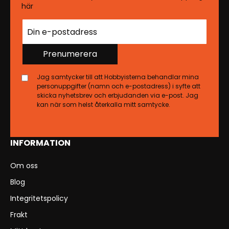
här
Prenumerera
Jag samtycker till att Hobbyisterna behandlar mina
personuppgifter (namn och e-postadress) i syfte att
skicka nyhetsbrev och erbjudanden via e-post. Jag
kan när som helst återkalla mitt samtycke.
INFORMATION
Om oss
Blog
Integritetspolicy
Frakt