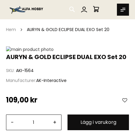
SEARCH
MIN VARUKORG
Hem
AURYN & GOLD ECLIPSE DUAL EXO Set 20
Hoppa
till
Hoppa
AURYN & GOLD ECLIPSE DUAL EXO Set 20
slutet
till
av
början
SKU
AKI-1564
bildgalleriet
av
bildgalleriet
Manufacturer
AK-Interactive
109,00 kr
-
+
Lägg i varukorg