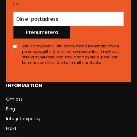
här
Prenumerera
Jag samtycker till att Hobbyisterna behandlar mina
personuppgifter (namn och e-postadress) i syfte att
skicka nyhetsbrev och erbjudanden via e-post. Jag
kan när som helst återkalla mitt samtycke.
INFORMATION
Om oss
Blog
Integritetspolicy
Frakt