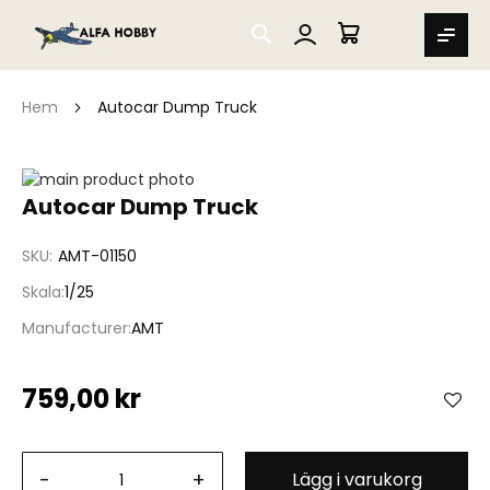
SEARCH
MIN VARUKORG
Hem
Autocar Dump Truck
Hoppa
till
Hoppa
Autocar Dump Truck
slutet
till
av
början
SKU
AMT-01150
bildgalleriet
av
bildgalleriet
Skala
1/25
Manufacturer
AMT
759,00 kr
-
+
Lägg i varukorg