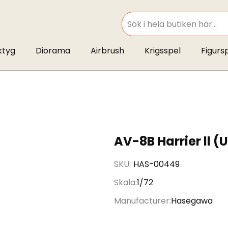
SEARCH
ktyg
Diorama
Airbrush
Krigsspel
Figurs
AV-8B Harrier ll (U
SKU
HAS-00449
Skala
1/72
Manufacturer
Hasegawa