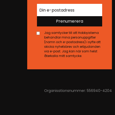
Prenumerera
Jag samtycker till att Hobbyisterna
behandlar mina personuppgifter
(namn och e-postadress) i syfte att
skicka nyhetsbrev och erbjudanden
via e-post. Jag kan när som helst
återkalla mitt samtycke.
Organisationsnummer: 556940-4204