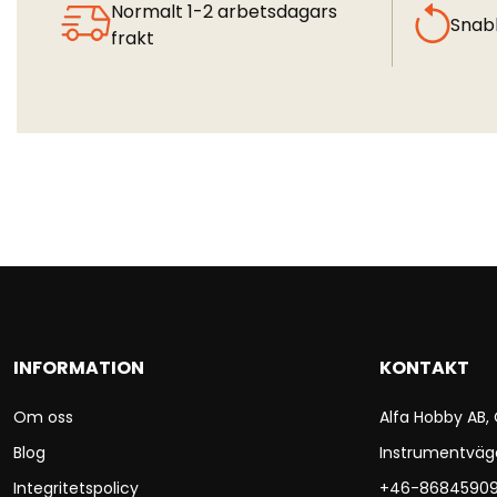
Normalt 1-2 arbetsdagars
Snab
frakt
INFORMATION
KONTAKT
Om oss
Alfa Hobby AB,
Blog
Instrumentväg
Integritetspolicy
+46-8684590