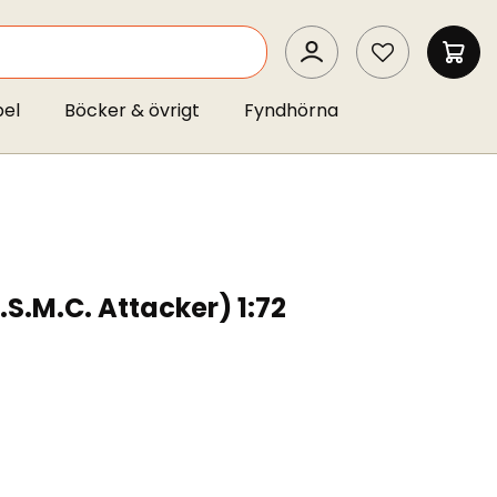
SEARCH
MIN 
pel
Böcker & övrigt
Fyndhörna
.S.M.C. Attacker) 1:72