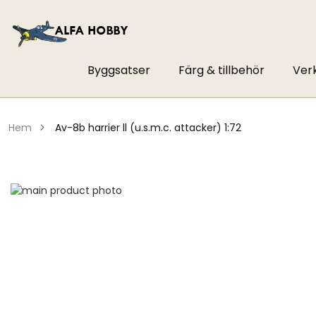
Byggsatser
Färg & tillbehör
Ver
hem
av-8b harrier ll (u.s.m.c. attacker) 1:72
Hoppa
till
Hoppa
slutet
till
av
början
bildgalleriet
av
bildgalleriet