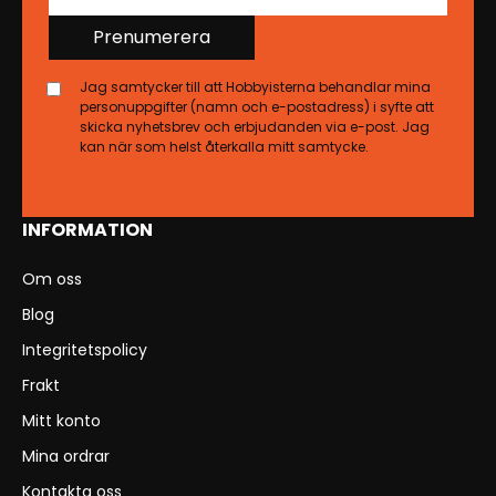
Prenumerera
Jag samtycker till att Hobbyisterna behandlar mina
personuppgifter (namn och e-postadress) i syfte att
skicka nyhetsbrev och erbjudanden via e-post. Jag
kan när som helst återkalla mitt samtycke.
INFORMATION
Om oss
Blog
Integritetspolicy
Frakt
Mitt konto
Mina ordrar
Kontakta oss