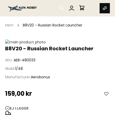
SEARCH
MIN VARUKORG
Hem
B8V20 - Russian Rocket Launcher
Hoppa
till
Hoppa
B8V20 - Russian Rocket Launcher
slutet
till
av
början
SKU
AEB-480033
bildgalleriet
av
bildgalleriet
Skala
1/48
Manufacturer
Aerobonus
159,00 kr
EJ I LAGER