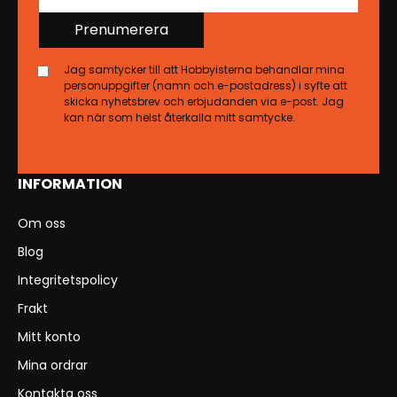
Prenumerera
Jag samtycker till att Hobbyisterna behandlar mina
personuppgifter (namn och e-postadress) i syfte att
skicka nyhetsbrev och erbjudanden via e-post. Jag
kan när som helst återkalla mitt samtycke.
INFORMATION
Om oss
Blog
Integritetspolicy
Frakt
Mitt konto
Mina ordrar
Kontakta oss