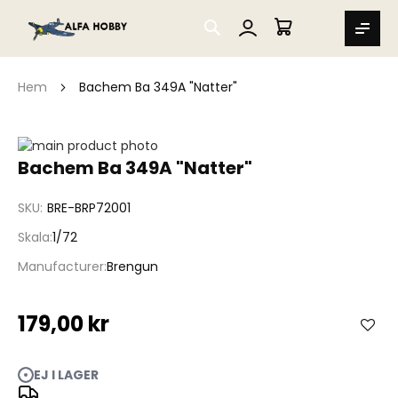
SEARCH
MIN VARUKORG
Hem
Bachem Ba 349A "Natter"
Hoppa
till
Hoppa
Bachem Ba 349A "Natter"
slutet
till
av
början
SKU
BRE-BRP72001
bildgalleriet
av
bildgalleriet
Skala
1/72
Manufacturer
Brengun
179,00 kr
EJ I LAGER