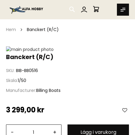
SEARCH
MIN VARUKORG
Hem
Banckert (R/C)
Hoppa
till
Hoppa
Banckert (R/C)
slutet
till
av
början
SKU
BIB-BB0516
bildgalleriet
av
bildgalleriet
Skala
1/50
Manufacturer
Billing Boats
3 299,00 kr
-
+
Lägg i varukorg