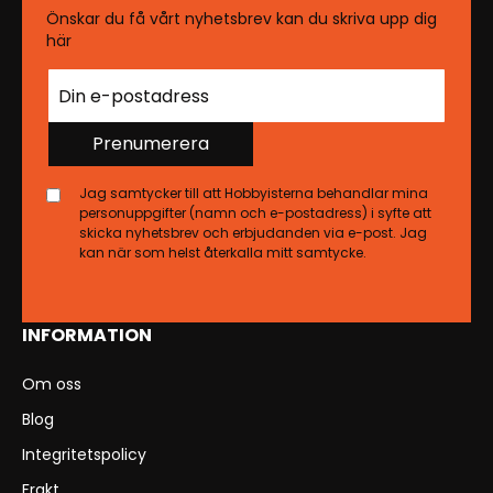
Önskar du få vårt nyhetsbrev kan du skriva upp dig
här
Prenumerera
Jag samtycker till att Hobbyisterna behandlar mina
personuppgifter (namn och e-postadress) i syfte att
skicka nyhetsbrev och erbjudanden via e-post. Jag
kan när som helst återkalla mitt samtycke.
INFORMATION
Om oss
Blog
Integritetspolicy
Frakt