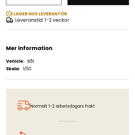
Banckert (R/C)
I LAGER HOS LEVERANTÖR
Leveranstid: 1-2 veckor
Mer information
Mer
Båt
information
1/50
Normalt 1-2 arbetsdagars frakt