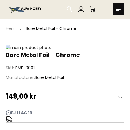
SEARCH
MIN VARUKORG
Hem
Bare Metal Foil - Chrome
Hoppa
till
Hoppa
Bare Metal Foil - Chrome
slutet
till
av
början
SKU
BMF-0001
bildgalleriet
av
bildgalleriet
Manufacturer
Bare Metal Foil
149,00 kr
EJ I LAGER