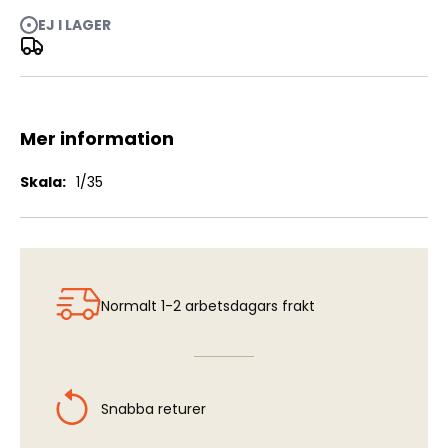
EJ I LAGER
Barrel for Russian 14,5mm heavy machine gun KPVT
Mer information
Mer
1/35
information
Normalt 1-2 arbetsdagars frakt
Snabba returer