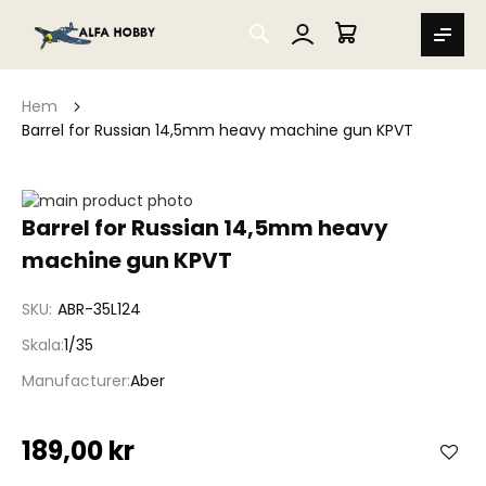
SEARCH
MIN VARUKORG
Hem
Barrel for Russian 14,5mm heavy machine gun KPVT
Hoppa
till
Hoppa
Barrel for Russian 14,5mm heavy
slutet
till
machine gun KPVT
av
början
bildgalleriet
av
bildgalleriet
SKU
ABR-35L124
Skala
1/35
Manufacturer
Aber
189,00 kr