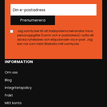
Prenumerera
Jag samtycker till att Hobbyisterna behandlar mina
personuppgifter (namn och e-postadress) i syfte att
skicka nyhetsbrev och erbjudanden via e-post. Jag
kan när som helst återkalla mitt samtycke.
INFORMATION
Om oss
Blog
Integritetspolicy
Frakt
Mitt konto