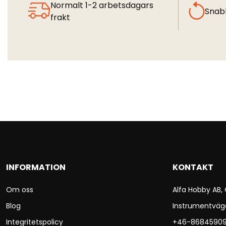
Normalt 1-2 arbetsdagars
Snab
frakt
INFORMATION
KONTAKT
Om oss
Alfa Hobby AB,
Blog
Instrumentväg
Integritetspolicy
+46-8684590