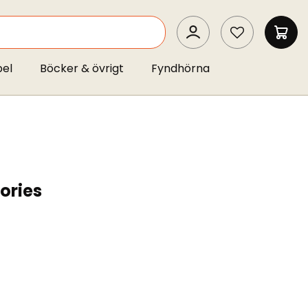
SEARCH
MIN 
pel
Böcker & övrigt
Fyndhörna
ories