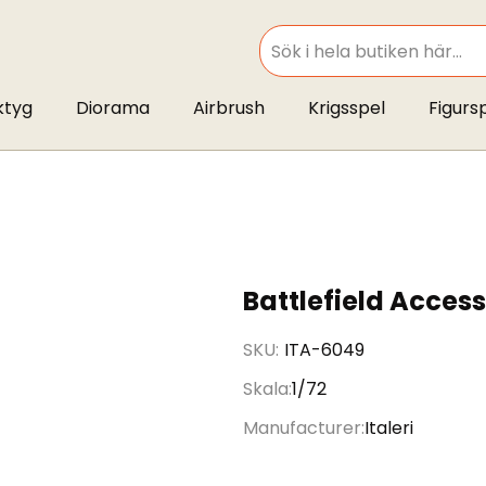
SEARCH
ktyg
Diorama
Airbrush
Krigsspel
Figurs
Battlefield Access
SKU
ITA-6049
Skala
1/72
Manufacturer
Italeri