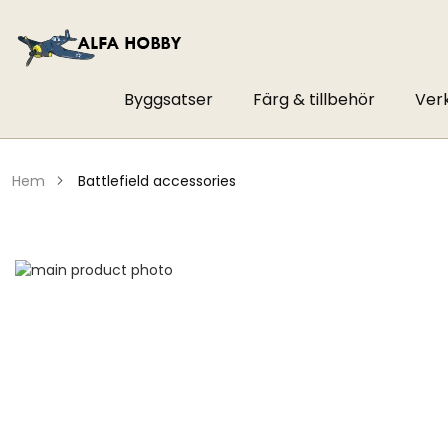
Byggsatser
Färg & tillbehör
Ver
hem
battlefield accessories
Hoppa
till
Hoppa
slutet
till
av
början
bildgalleriet
av
bildgalleriet