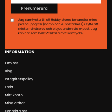
Prenumerera
Jag samtycker till att Hobbyisterna behandlar mina
personuppgifter (namn och e-postadress) i syfte att
skicka nyhetsbrev och erbjudanden via e-post. Jag
kan när som helst återkalla mitt samtycke.
INFORMATION
Om oss
Blog
Integritetspolicy
Frakt
Mitt konto
Mina ordrar
Kontakta oss