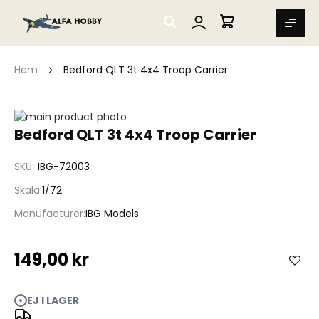
SEARCH
MIN VARUKORG
Hem
Bedford QLT 3t 4x4 Troop Carrier
Hoppa
till
Hoppa
Bedford QLT 3t 4x4 Troop Carrier
slutet
till
av
början
SKU
IBG-72003
bildgalleriet
av
bildgalleriet
Skala
1/72
Manufacturer
IBG Models
149,00 kr
EJ I LAGER