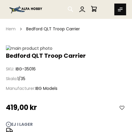
SEARCH
MIN VARUKORG
Hem
Bedford QLT Troop Carrier
Hoppa
till
Hoppa
Bedford QLT Troop Carrier
slutet
till
av
början
SKU
IBG-35016
bildgalleriet
av
bildgalleriet
Skala
1/35
Manufacturer
IBG Models
419,00 kr
EJ I LAGER