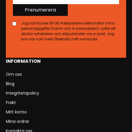
Prenumerera
Jag samtycker till att Hobbyisterna behandlar mina
personuppgifter (namn och e-postadress) i syfte att
skicka nyhetsbrev och erbjudanden via e-post. Jag
kan när som helst återkalla mitt samtycke.
INFORMATION
Om oss
Blog
Integritetspolicy
Frakt
Mitt konto
Mina ordrar
Kontakta oss