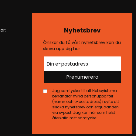
Nyhetsbrev
ar:
Önskar du få vårt nyhetsbrev kan du
skriva upp dig här
Prenumerera
Jag samtycker till att Hobbyisterna
behandlar mina personuppgifter
(namn och e-postadress) i syfte att
skicka nyhetsbrev och erbjudanden
via e-post. Jag kan när som helst
återkalla mitt samtycke.