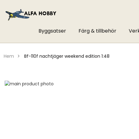
Byggsatser
Färg & tillbehör
Ver
hem
bf-110f nachtjäger weekend edition 1:48
Hoppa
till
Hoppa
slutet
till
av
början
bildgalleriet
av
bildgalleriet