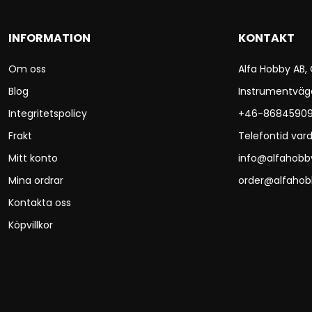
INFORMATION
KONTAKT
Om oss
Alfa Hobby AB,
Blog
Instrumentväg
Integritetspolicy
+46-8684590
Frakt
Telefontid vard
Mitt konto
info@alfahobb
Mina ordrar
order@alfahob
Kontakta oss
Köpvillkor