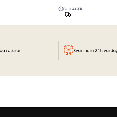
EJ I LAGER
ba returer
Svar inom 24h varda