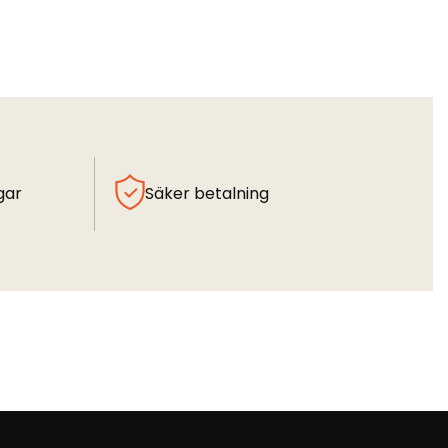
gar
Säker betalning