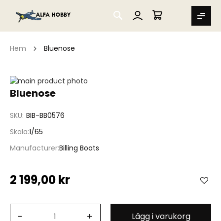
SEARCH
MIN VARUKORG
Hem
Bluenose
Hoppa
till
Hoppa
Bluenose
slutet
till
av
början
SKU
BIB-BB0576
bildgalleriet
av
bildgalleriet
Skala
1/65
Manufacturer
Billing Boats
2 199,00 kr
-
+
Lägg i varukorg