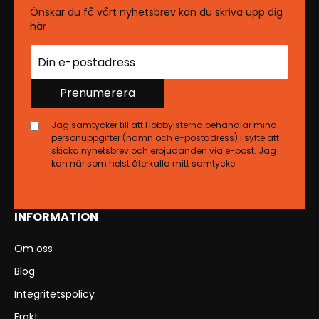
Önskar du få vårt nyhetsbrev kan du skriva upp dig
här
Prenumerera
Jag samtycker till att Hobbyisterna behandlar mina
personuppgifter (namn och e-postadress) i syfte att
skicka nyhetsbrev och erbjudanden via e-post. Jag
kan när som helst återkalla mitt samtycke.
INFORMATION
Om oss
Blog
Integritetspolicy
Frakt