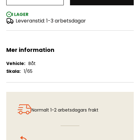
Bluenose
I LAGER
Leveranstid: 1-3 arbetsdagar
Mer information
Mer
Båt
information
1/65
Normalt 1-2 arbetsdagars frakt