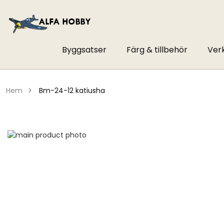
Byggsatser
Färg & tillbehör
Ver
hem
bm-24-12 katiusha
Hoppa
till
Hoppa
slutet
till
av
början
bildgalleriet
av
bildgalleriet