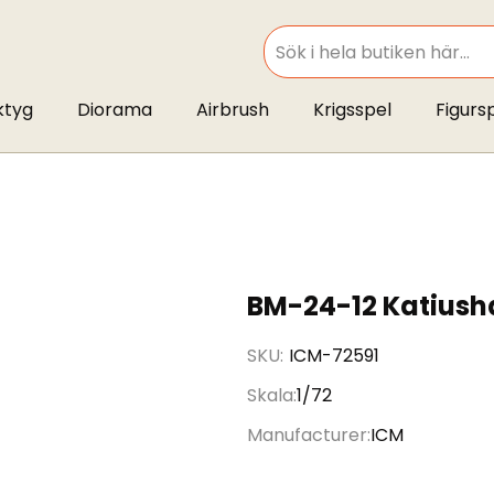
SEARCH
ktyg
Diorama
Airbrush
Krigsspel
Figurs
BM-24-12 Katiush
SKU
ICM-72591
Skala
1/72
Manufacturer
ICM