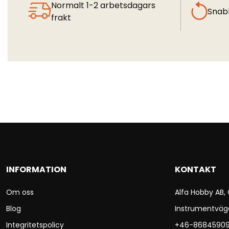
Normalt 1-2 arbetsdagars
Snab
frakt
INFORMATION
KONTAKT
Om oss
Alfa Hobby AB,
Blog
Instrumentväg
Integritetspolicy
+46-8684590