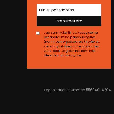
Prenumerera
Jag samtycker till att Hobbyisterna
behandlar mina personuppgifter
(namn och e-postadress) i syfte att
skicka nyhetsbrev och erbjudanden
via e-post. Jag kan när som helst
återkalla mitt samtycke.
Organisationsnummer: 556940-4204