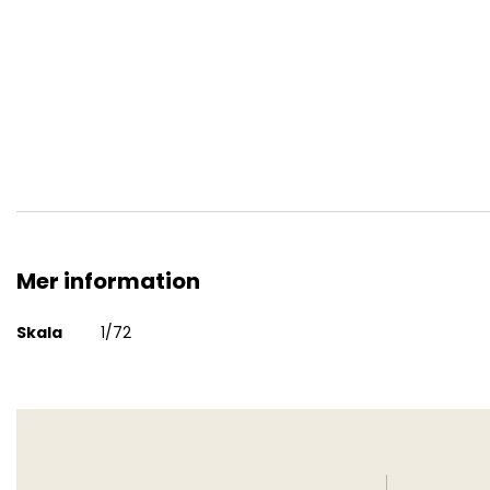
BM-24-12 Katiusha
Mer information
Mer
Skala
1/72
information