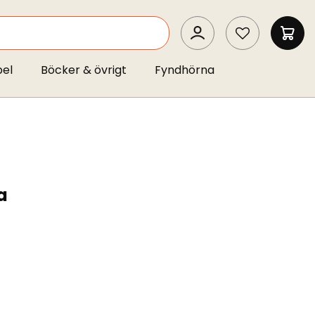
SEARCH
MIN 
pel
Böcker & övrigt
Fyndhörna
a