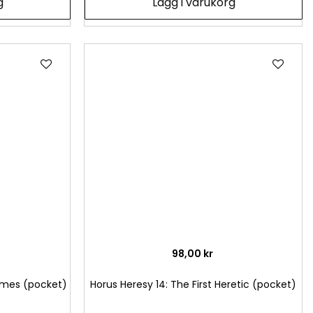
g
Lägg i varukorg
Lägg
Läg
till
till
i
i
önskelista
önsk
98,00 kr
lames (pocket)
Horus Heresy 14: The First Heretic (pocket)