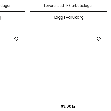
tsdagar
Leveranstid: 1-3 arbetsdagar
g
Lägg i varukorg
Lägg
Läg
till
till
i
i
önskelista
önsk
99,00 kr