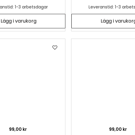
anstid: 1-3 arbetsdagar
Leveranstid: 1-3 arbe
Lägg i varukorg
Lägg i varukor
Lägg
till
i
önskelista
99,00 kr
99,00 kr