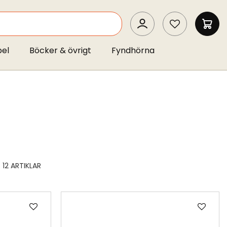
SEARCH
MIN 
pel
Böcker & övrigt
Fyndhörna
12
ARTIKLAR
Lägg
Läg
till
till
i
i