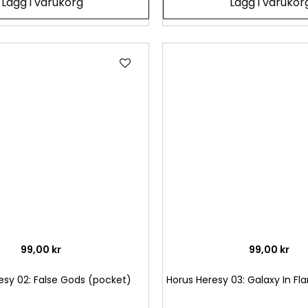
Lägg i varukorg
Lägg i varukor
Lägg
till
i
önskelista
99,00 kr
99,00 kr
esy 02: False Gods (pocket)
Horus Heresy 03: Galaxy In F