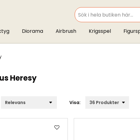
SEARCH
ktyg
Diorama
Airbrush
Krigsspel
Figurs
y
us Heresy
Visa:
Lägg
till
i