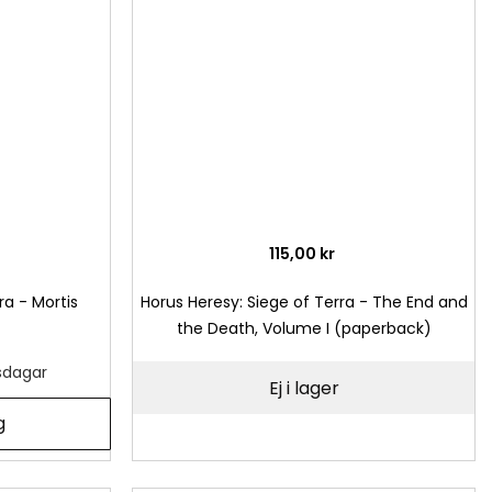
önskelista
önsk
115,00 kr
ra - Mortis
Horus Heresy: Siege of Terra - The End and
the Death, Volume I (paperback)
tsdagar
Ej i lager
g