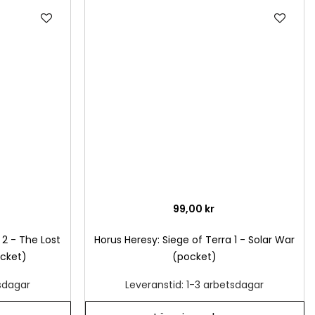
Lägg
Läg
till
till
i
i
önskelista
önsk
99,00 kr
 2 - The Lost
Horus Heresy: Siege of Terra 1 - Solar War
cket)
(pocket)
tsdagar
Leveranstid: 1-3 arbetsdagar