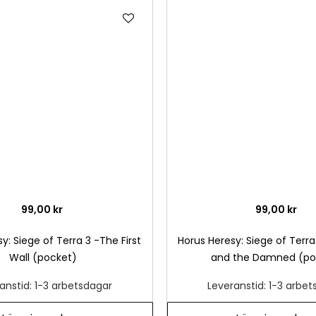
Lägg
till
i
önskelista
99,00 kr
99,00 kr
y: Siege of Terra 3 -The First
Horus Heresy: Siege of Terra
Wall (pocket)
and the Damned (po
anstid: 1-3 arbetsdagar
Leveranstid: 1-3 arbe