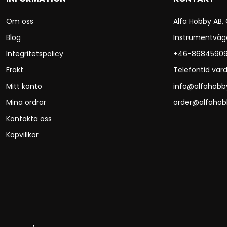
Om oss
Alfa Hobby AB,
Blog
Instrumentväg
Integritetspolicy
+46-8684590
Frakt
Telefontid vard
Mitt konto
info@alfahobb
Mina ordrar
order@alfahob
Kontakta oss
Köpvillkor