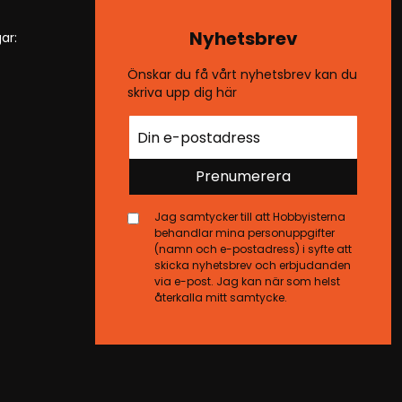
Nyhetsbrev
ar:
Önskar du få vårt nyhetsbrev kan du
skriva upp dig här
Prenumerera
Jag samtycker till att Hobbyisterna
behandlar mina personuppgifter
(namn och e-postadress) i syfte att
skicka nyhetsbrev och erbjudanden
via e-post. Jag kan när som helst
återkalla mitt samtycke.