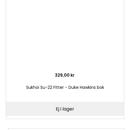
till
i
önske
329,00 kr
Sukhoi Su-22 Fitter - Duke Hawkins bok
Ej i lager