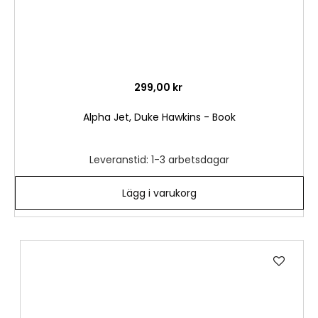
299,00 kr
Alpha Jet, Duke Hawkins - Book
Leveranstid: 1-3 arbetsdagar
Lägg i varukorg
Lägg
till
i
önske