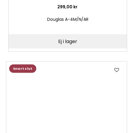
299,00 kr
Douglas A-4M/N/AR
Ej i lager
Lägg
Snart slut
till
i
önske