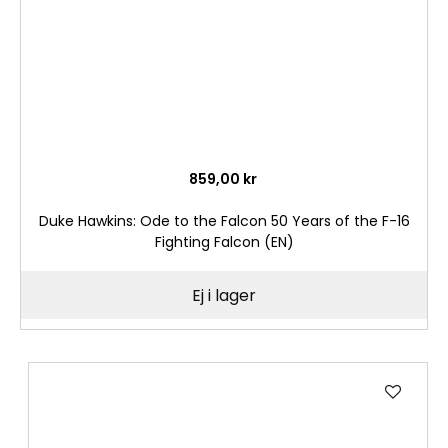
859,00 kr
Duke Hawkins: Ode to the Falcon 50 Years of the F-16
Fighting Falcon (EN)
Ej i lager
Lägg
till
i