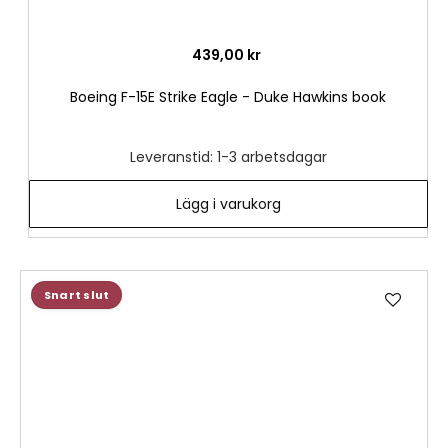
439,00 kr
Boeing F-15E Strike Eagle - Duke Hawkins book
Leveranstid: 1-3 arbetsdagar
Lägg i varukorg
Lägg
Snart slut
till
i
önske