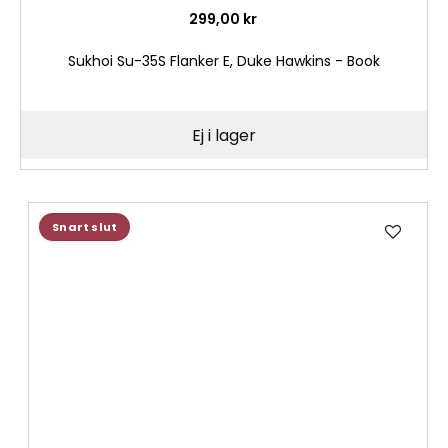
299,00 kr
Sukhoi Su-35S Flanker E, Duke Hawkins - Book
Ej i lager
Lägg
Snart slut
till
i
önske