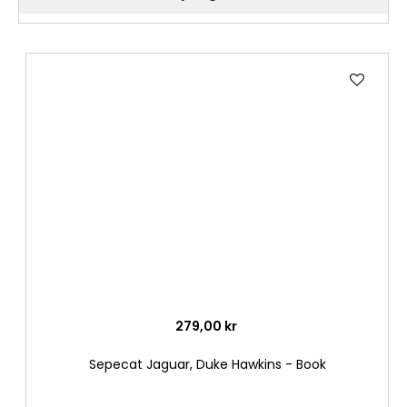
Lägg
till
i
önske
279,00 kr
Sepecat Jaguar, Duke Hawkins - Book