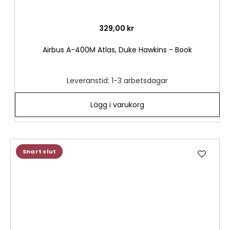
329,00 kr
Airbus A-400M Atlas, Duke Hawkins - Book
Leveranstid: 1-3 arbetsdagar
Lägg i varukorg
Lägg
Snart slut
till
i
önske