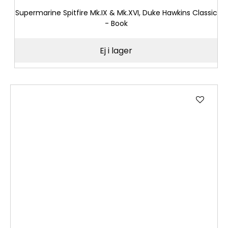
Supermarine Spitfire Mk.IX & Mk.XVI, Duke Hawkins Classic
- Book
Ej i lager
Lägg
till
i
önske