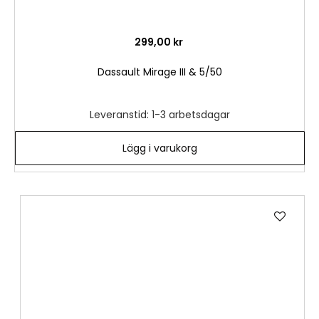
299,00 kr
Dassault Mirage III & 5/50
Leveranstid: 1-3 arbetsdagar
Lägg i varukorg
Lägg
till
i
önske