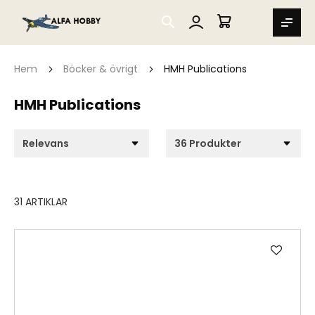
SEARCH
MIN VARUKORG
Hem
Böcker & övrigt
HMH Publications
HMH Publications
31
ARTIKLAR
Lägg
till
i
önske