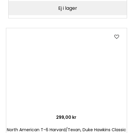
Ej i lager
Lägg
till
i
önske
299,00 kr
North American T-6 Harvard/Texan, Duke Hawkins Classic