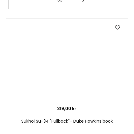
Lägg
till
i
önske
319,00 kr
Sukhoi Su-34 "Fullback"- Duke Hawkins book