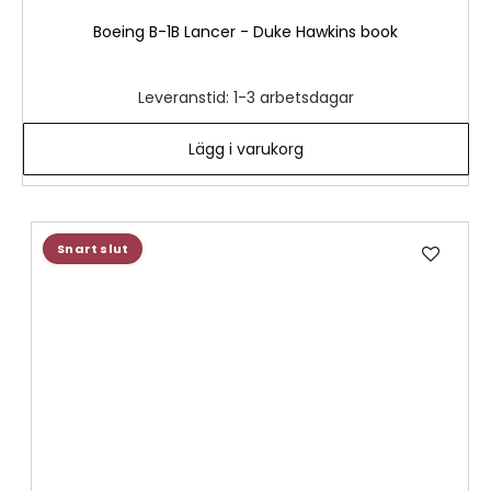
Boeing B-1B Lancer - Duke Hawkins book
Leveranstid: 1-3 arbetsdagar
Lägg i varukorg
Lägg
Snart slut
till
i
önske