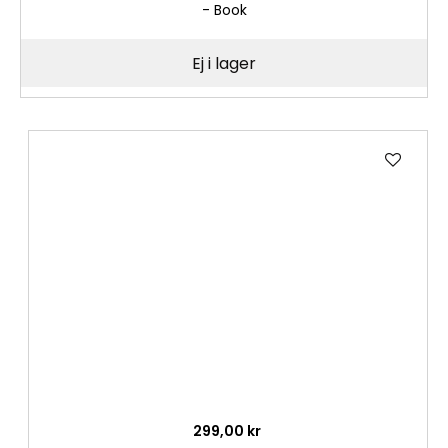
- Book
Ej i lager
Lägg
till
i
önske
299,00 kr