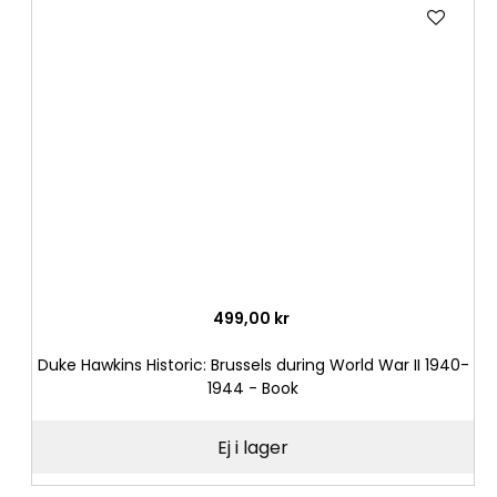
Lägg
till
i
önske
499,00 kr
Duke Hawkins Historic: Brussels during World War II 1940-
1944 - Book
Ej i lager