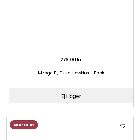
279,00 kr
Mirage F1, Duke Hawkins - Book
Ej i lager
Lägg
Snart slut
till
i