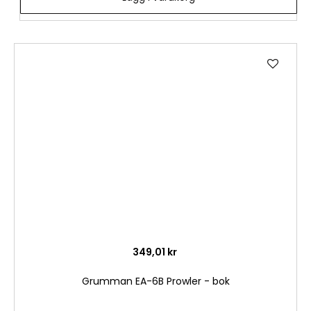
Lägg
till
i
önske
349,01 kr
Grumman EA-6B Prowler - bok