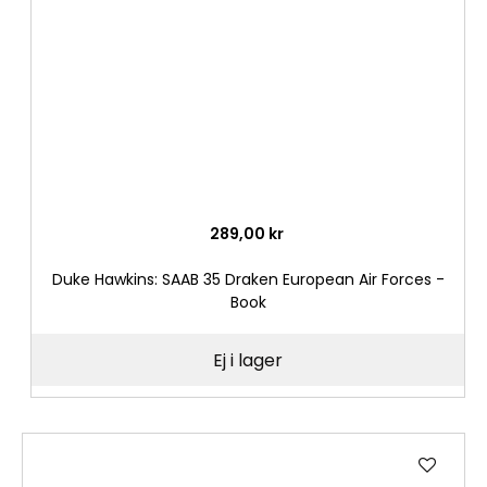
önske
289,00 kr
Duke Hawkins: SAAB 35 Draken European Air Forces -
Book
Ej i lager
Lägg
till