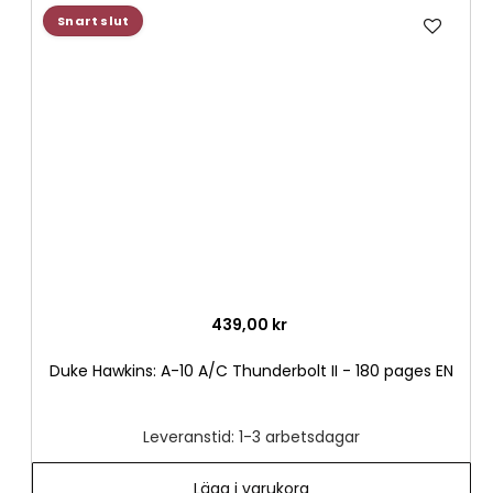
Lägg
Snart slut
till
i
önske
439,00 kr
Duke Hawkins: A-10 A/C Thunderbolt II - 180 pages EN
Leveranstid: 1-3 arbetsdagar
Lägg i varukorg