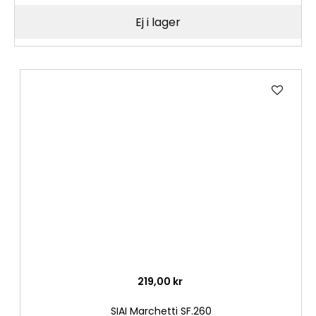
Ej i lager
Lägg
till
i
önske
219,00 kr
SIAI Marchetti SF.260