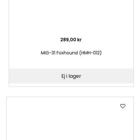
289,00 kr
MiG-31 Foxhound (HMH-012)
Ej i lager
Lägg
till
i
önske