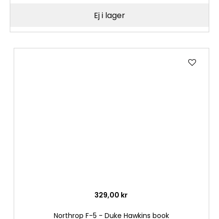
Ej i lager
Lägg
till
i
önske
329,00 kr
Northrop F-5 - Duke Hawkins book