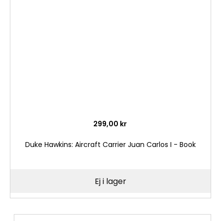
i
önske
299,00 kr
Duke Hawkins: Aircraft Carrier Juan Carlos I - Book
Ej i lager