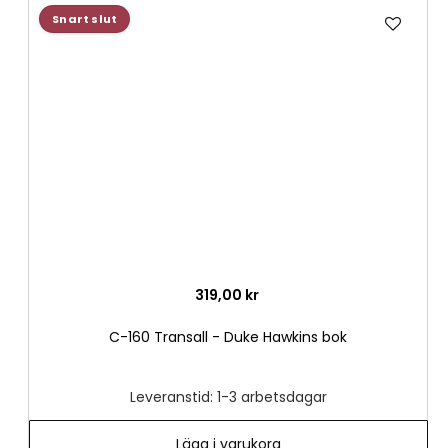
Lägg
Snart slut
till
i
önske
319,00 kr
C-160 Transall - Duke Hawkins bok
Leveranstid: 1-3 arbetsdagar
Lägg i varukorg