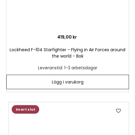
419,00 kr
Lockheed F-104 Starfighter - Flying in Air Forces around
the world - Bok
Leveranstid: 1-3 arbetsdagar
Lägg i varukorg
Lägg
Snart slut
till
i
önske