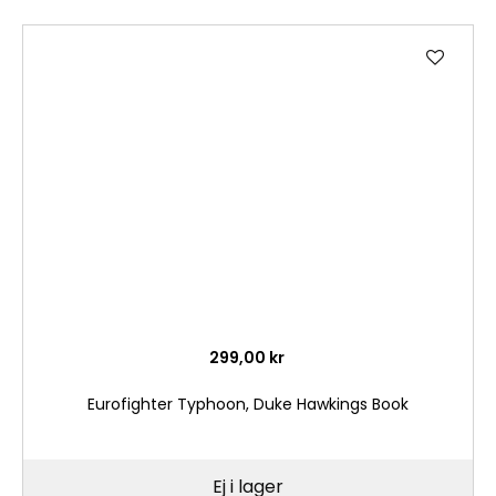
Lägg
till
i
önske
299,00 kr
Eurofighter Typhoon, Duke Hawkings Book
Ej i lager