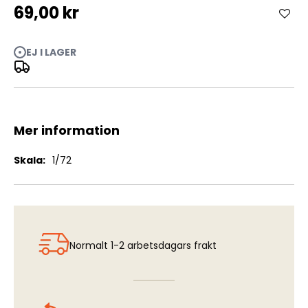
69,00 kr
Boeing B-17F/B-17G Flying Fortress - Instrument Panel
EJ I LAGER
Seats (ACA, HAS, REV)
Mer information
Mer
1/72
information
Normalt 1-2 arbetsdagars frakt