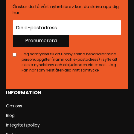
Önskar du få vårt nyhetsbrev kan du skriva upp dig
här
Prenumerera
Jag samtycker till att Hobbyisterna behandlar mina
personuppgifter (namn och e-postadress) i syfte att
skicka nyhetsbrev och erbjudanden via e-post. Jag
kan när som helst återkalla mitt samtycke.
INFORMATION
Om oss
Blog
Integritetspolicy