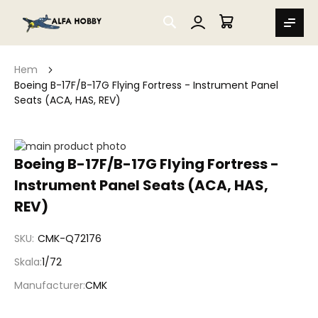
SEARCH
MIN VARUKORG
Hem
Boeing B-17F/B-17G Flying Fortress - Instrument Panel
Seats (ACA, HAS, REV)
Hoppa
till
Hoppa
Boeing B-17F/B-17G Flying Fortress -
slutet
till
Instrument Panel Seats (ACA, HAS,
av
början
bildgalleriet
av
REV)
bildgalleriet
SKU
CMK-Q72176
Skala
1/72
Manufacturer
CMK