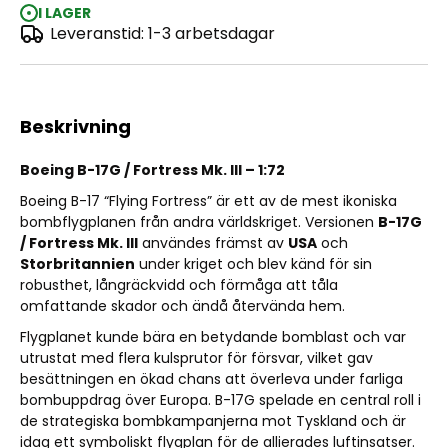
I LAGER
Leveranstid: 1-3 arbetsdagar
Boeing B-17G /Fortress Mk.III 1:72
Beskrivning
Boeing B-17G / Fortress Mk. III – 1:72
Boeing B-17 “Flying Fortress” är ett av de mest ikoniska
bombflygplanen från andra världskriget. Versionen
B-17G
/ Fortress Mk. III
användes främst av
USA
och
Storbritannien
under kriget och blev känd för sin
robusthet, långräckvidd och förmåga att tåla
omfattande skador och ändå återvända hem.
Flygplanet kunde bära en betydande bomblast och var
utrustat med flera kulsprutor för försvar, vilket gav
besättningen en ökad chans att överleva under farliga
bombuppdrag över Europa. B-17G spelade en central roll i
de strategiska bombkampanjerna mot Tyskland och är
idag ett symboliskt flygplan för de allierades luftinsatser.