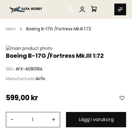
SEARCH
MIN VARUKORG
Hem
Boeing B-17G /Fortress Mk.III 1:72
Hoppa
till
Hoppa
Boeing B-17G /Fortress Mk.III 1:72
slutet
till
av
början
SKU
AFX-A08018A
bildgalleriet
av
bildgalleriet
Manufacturer
Airfix
599,00 kr
-
+
Lägg i varukorg