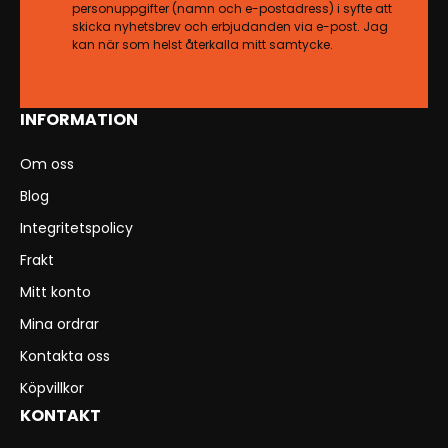
personuppgifter (namn och e-postadress) i syfte att
skicka nyhetsbrev och erbjudanden via e-post. Jag
kan när som helst återkalla mitt samtycke.
INFORMATION
Om oss
Blog
Integritetspolicy
Frakt
Mitt konto
Mina ordrar
Kontakta oss
Köpvillkor
KONTAKT