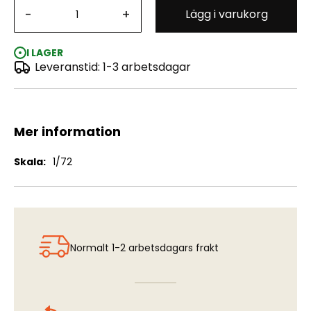
-
+
Lägg i varukorg
Boeing B-29A Superfortress "USAAF Old Battler"
I LAGER
Leveranstid: 1-3 arbetsdagar
Mer information
Mer
1/72
information
Normalt 1-2 arbetsdagars frakt