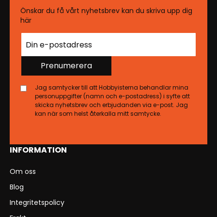
Önskar du få vårt nyhetsbrev kan du skriva upp dig
här
Prenumerera
Jag samtycker till att Hobbyisterna behandlar mina
personuppgifter (namn och e-postadress) i syfte att
skicka nyhetsbrev och erbjudanden via e-post. Jag
kan när som helst återkalla mitt samtycke.
INFORMATION
Om oss
Blog
Integritetspolicy