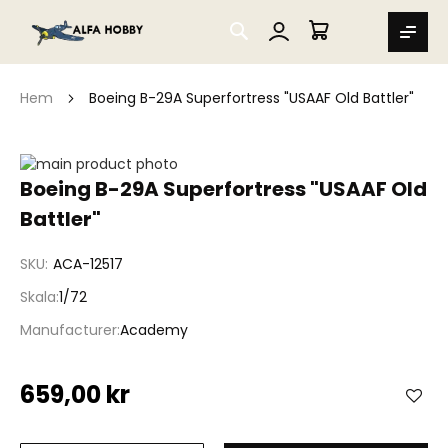
SEARCH
MIN VARUKORG
Hem
Boeing B-29A Superfortress "USAAF Old Battler"
Hoppa
till
Hoppa
Boeing B-29A Superfortress "USAAF Old
slutet
till
Battler"
av
början
bildgalleriet
av
bildgalleriet
SKU
ACA-12517
Skala
1/72
Manufacturer
Academy
659,00 kr