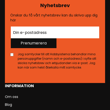
Nyhetsbrev
Önskar du få vårt nyhetsbrev kan du skriva upp dig
här
Prenumerera
Jag samtycker till att Hobbyisterna behandlar mina
personuppgifter (namn och e-postadress) i syfte att
skicka nyhetsbrev och erbjudanden via e-post. Jag
kan när som helst återkalla mitt samtycke.
INFORMATION
Om oss
Blog