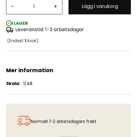
-
+
Lägg i varukorg
BOY 401 Rems-/fackelfällare för JA37 Viggen
I LAGER
Leveranstid: 1-3 arbetsdagar
(Endast
1
kvar)
Mer information
Mer
1/48
information
Normalt 1-2 arbetsdagars frakt