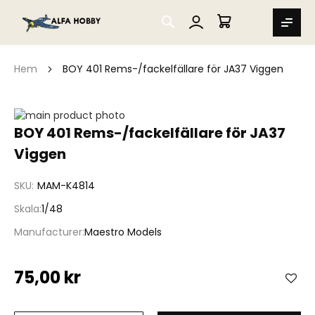
SEARCH
MIN VARUKORG
Hem
BOY 401 Rems-/fackelfällare för JA37 Viggen
Hoppa
till
Hoppa
BOY 401 Rems-/fackelfällare för JA37
slutet
till
Viggen
av
början
bildgalleriet
av
bildgalleriet
SKU
MAM-K4814
Skala
1/48
Manufacturer
Maestro Models
75,00 kr