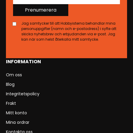
Prenumerera
Jag samtycker till att Hobbyisterna behandlar mina
personuppgifter (namn och e-postadress) i syfte att
skicka nyhetsbrev och erbjudanden via e-post. Jag
kan när som helst återkalla mitt samtycke.
INFORMATION
Om oss
Blog
Integritetspolicy
Frakt
Mitt konto
Mina ordrar
Kontakta oss