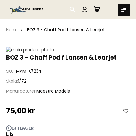
SEARCH
MIN VARUKORG
Hem
BOZ 3 - Chaff Pod f Lansen & Learjet
Hoppa
till
Hoppa
BOZ 3 - Chaff Pod f Lansen & Learjet
slutet
till
av
början
SKU
MAM-K7234
bildgalleriet
av
bildgalleriet
Skala
1/72
Manufacturer
Maestro Models
75,00 kr
EJ I LAGER