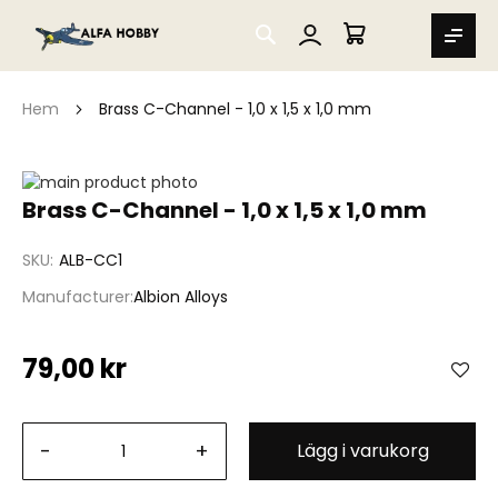
SEARCH
MIN VARUKORG
Hem
Brass C-Channel - 1,0 x 1,5 x 1,0 mm
Hoppa
till
Hoppa
Brass C-Channel - 1,0 x 1,5 x 1,0 mm
slutet
till
av
början
SKU
ALB-CC1
bildgalleriet
av
bildgalleriet
Manufacturer
Albion Alloys
79,00 kr
-
+
Lägg i varukorg