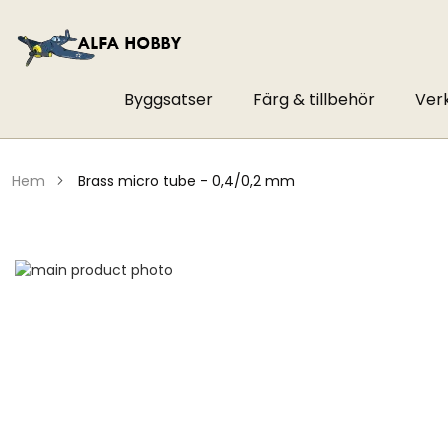
Byggsatser
Färg & tillbehör
Ver
hem
brass micro tube - 0,4/0,2 mm
Hoppa
till
Hoppa
slutet
till
av
början
bildgalleriet
av
bildgalleriet