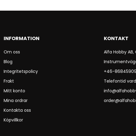
INFORMATION
KONTAKT
Om oss
Alfa Hobby AB,
Blog
Instrumentväg
Integritetspolicy
+46-8684590
Frakt
Telefontid vard
Mitt konto
info@alfahobb
Mina ordrar
order@alfahob
Kontakta oss
Köpvillkor