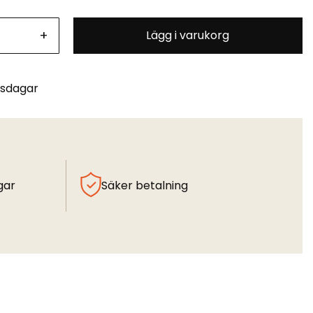
+
Lägg i varukorg
tsdagar
gar
Säker betalning