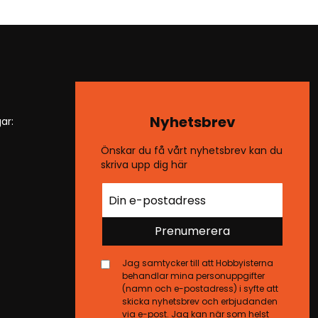
Nyhetsbrev
ar:
Önskar du få vårt nyhetsbrev kan du
skriva upp dig här
Prenumerera
Jag samtycker till att Hobbyisterna
behandlar mina personuppgifter
(namn och e-postadress) i syfte att
skicka nyhetsbrev och erbjudanden
via e-post. Jag kan när som helst