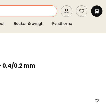
SEARCH
MIN 
pel
Böcker & övrigt
Fyndhörna
- 0,4/0,2 mm