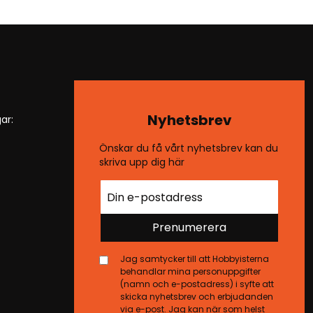
Nyhetsbrev
ar:
Önskar du få vårt nyhetsbrev kan du
skriva upp dig här
Prenumerera
Jag samtycker till att Hobbyisterna
behandlar mina personuppgifter
(namn och e-postadress) i syfte att
skicka nyhetsbrev och erbjudanden
via e-post. Jag kan när som helst