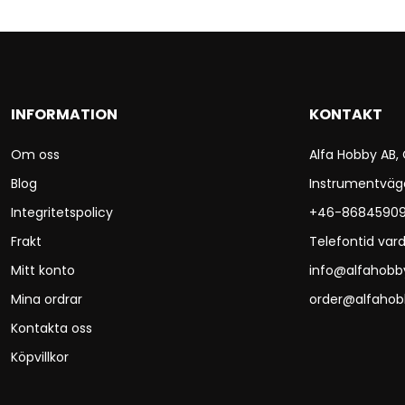
INFORMATION
KONTAKT
Om oss
Alfa Hobby AB,
Blog
Instrumentväg
Integritetspolicy
+46-8684590
Frakt
Telefontid vard
Mitt konto
info@alfahobb
Mina ordrar
order@alfahob
Kontakta oss
Köpvillkor