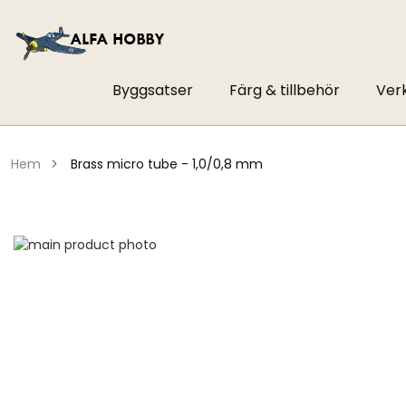
Byggsatser
Färg & tillbehör
Ver
hem
brass micro tube - 1,0/0,8 mm
Hoppa
till
Hoppa
slutet
till
av
början
bildgalleriet
av
bildgalleriet