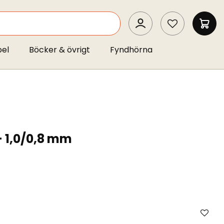
SEARCH
MIN 
pel
Böcker & övrigt
Fyndhörna
- 1,0/0,8 mm