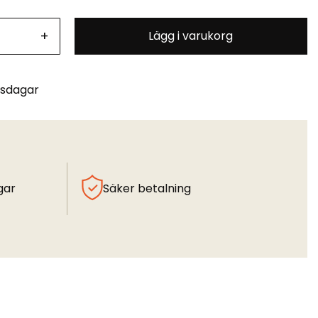
+
Lägg i varukorg
tsdagar
gar
Säker betalning