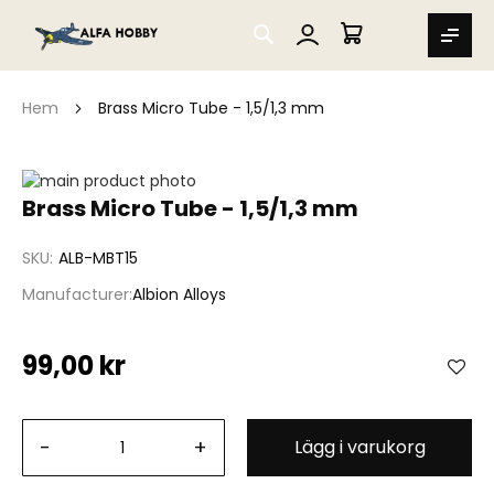
SEARCH
MIN VARUKORG
Hem
Brass Micro Tube - 1,5/1,3 mm
Hoppa
till
Hoppa
Brass Micro Tube - 1,5/1,3 mm
slutet
till
av
början
SKU
ALB-MBT15
bildgalleriet
av
bildgalleriet
Manufacturer
Albion Alloys
99,00 kr
-
+
Lägg i varukorg