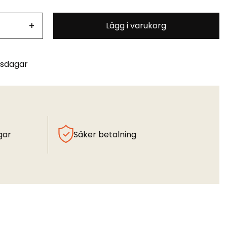
+
Lägg i varukorg
tsdagar
gar
Säker betalning