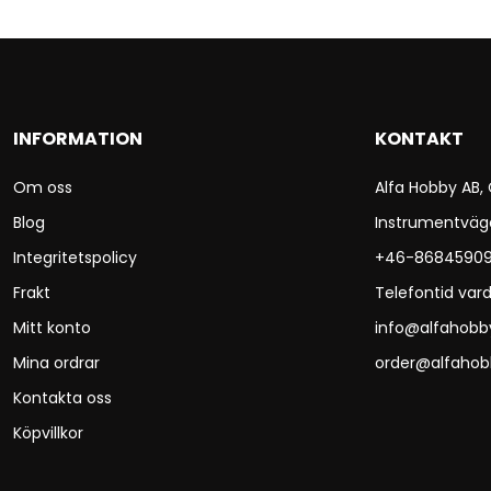
INFORMATION
KONTAKT
Om oss
Alfa Hobby AB,
Blog
Instrumentväg
Integritetspolicy
+46-8684590
Frakt
Telefontid vard
Mitt konto
info@alfahobb
Mina ordrar
order@alfahob
Kontakta oss
Köpvillkor