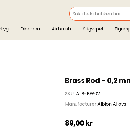
SEARCH
ktyg
Diorama
Airbrush
Krigsspel
Figurs
Brass Rod - 0,2 m
SKU
ALB-BW02
Manufacturer
Albion Alloys
89,00 kr