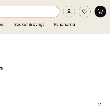
SEARCH
MIN 
pel
Böcker & övrigt
Fyndhörna
m