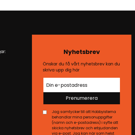
Nyhetsbrev
ar:
Önskar du få vårt nyhetsbrev kan du
skriva upp dig här
Prenumerera
Jag samtycker till att Hobbyisterna
behandlar mina personuppgifter
(namn och e-postadress) i syfte att
skicka nyhetsbrev och erbjudanden
via e-post. Jag kan när som helst