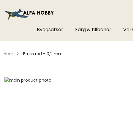
Byggsatser
Färg & tillbehör
Ver
hem
brass rod - 0,2 mm
Hoppa
till
Hoppa
slutet
till
av
början
bildgalleriet
av
bildgalleriet