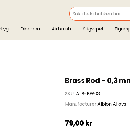
SEARCH
ktyg
Diorama
Airbrush
Krigsspel
Figurs
Brass Rod - 0,3 m
SKU
ALB-BW03
Manufacturer
Albion Alloys
79,00 kr