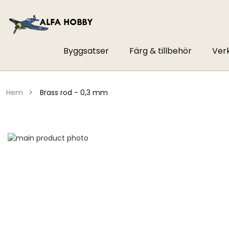
Byggsatser
Färg & tillbehör
Ver
hem
brass rod - 0,3 mm
Hoppa
till
Hoppa
slutet
till
av
början
bildgalleriet
av
bildgalleriet