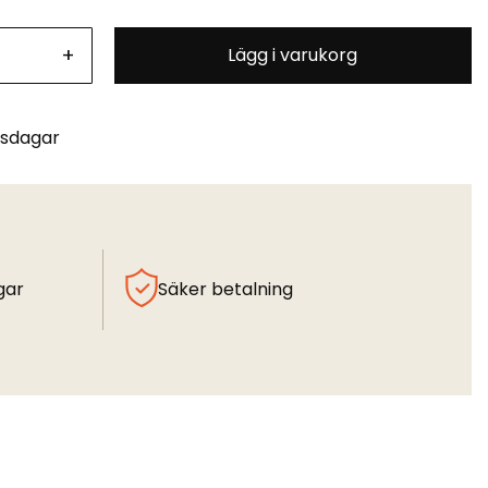
+
Lägg i varukorg
tsdagar
gar
Säker betalning