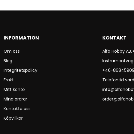
INFORMATION
KONTAKT
Om oss
Alfa Hobby AB,
Blog
Instrumentväg
Integritetspolicy
+46-8684590
Frakt
Telefontid vard
Mitt konto
info@alfahobb
Mina ordrar
order@alfahob
Kontakta oss
Köpvillkor