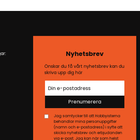
Nyhetsbrev
ar:
Önskar du få vårt nyhetsbrev kan du
skriva upp dig här
Prenumerera
Jag samtycker till att Hobbyisterna
behandlar mina personuppgifter
(namn och e-postadress) i syfte att
skicka nyhetsbrev och erbjudanden
via e-post. Jag kan när som helst