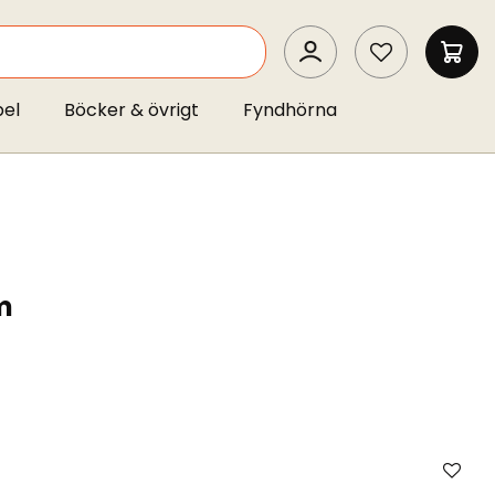
SEARCH
MIN 
pel
Böcker & övrigt
Fyndhörna
m