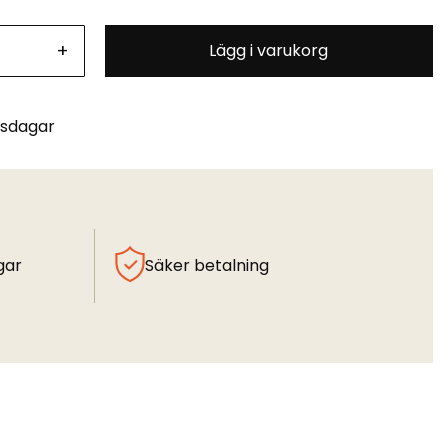
+
Lägg i varukorg
tsdagar
gar
Säker betalning