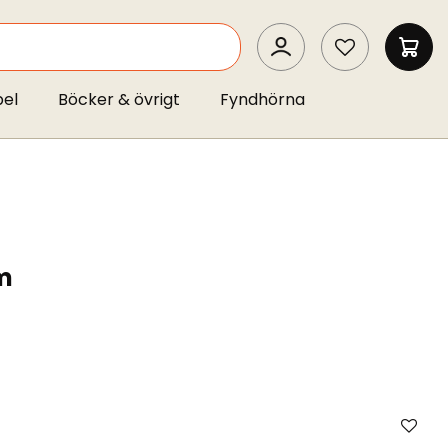
SEARCH
MIN 
pel
Böcker & övrigt
Fyndhörna
m