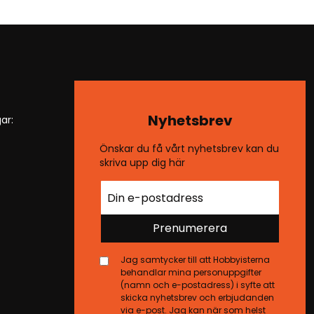
Nyhetsbrev
ar:
Önskar du få vårt nyhetsbrev kan du
skriva upp dig här
Prenumerera
Jag samtycker till att Hobbyisterna
behandlar mina personuppgifter
(namn och e-postadress) i syfte att
skicka nyhetsbrev och erbjudanden
via e-post. Jag kan när som helst