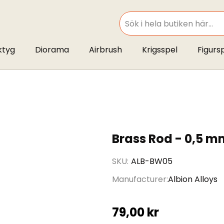
SEARCH
ktyg
Diorama
Airbrush
Krigsspel
Figurs
Brass Rod - 0,5 m
SKU
ALB-BW05
Manufacturer
Albion Alloys
79,00 kr