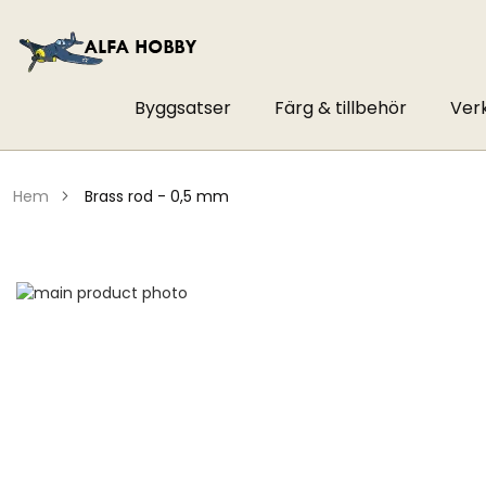
Byggsatser
Färg & tillbehör
Ver
hem
brass rod - 0,5 mm
Hoppa
till
Hoppa
slutet
till
av
början
bildgalleriet
av
bildgalleriet