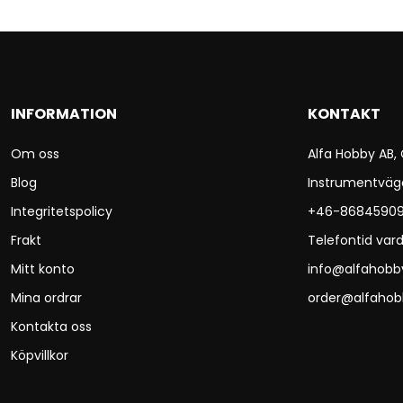
INFORMATION
KONTAKT
Om oss
Alfa Hobby AB,
Blog
Instrumentväg
Integritetspolicy
+46-8684590
Frakt
Telefontid vard
Mitt konto
info@alfahobb
Mina ordrar
order@alfahob
Kontakta oss
Köpvillkor