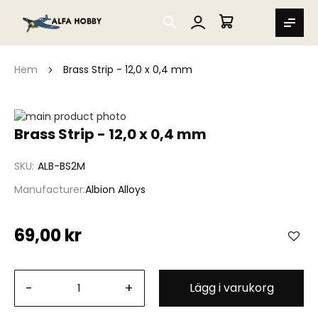
SEARCH
MIN VARUKORG
Hem
Brass Strip - 12,0 x 0,4 mm
Hoppa
till
Hoppa
Brass Strip - 12,0 x 0,4 mm
slutet
till
av
början
SKU
ALB-BS2M
bildgalleriet
av
bildgalleriet
Manufacturer
Albion Alloys
69,00 kr
-
+
Lägg i varukorg