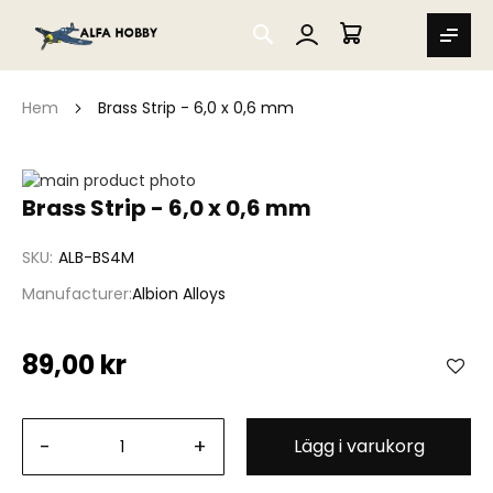
SEARCH
MIN VARUKORG
Hem
Brass Strip - 6,0 x 0,6 mm
Hoppa
till
Hoppa
Brass Strip - 6,0 x 0,6 mm
slutet
till
av
början
SKU
ALB-BS4M
bildgalleriet
av
bildgalleriet
Manufacturer
Albion Alloys
89,00 kr
-
+
Lägg i varukorg