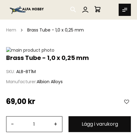
SEARCH
MIN VARUKORG
Hem
Brass Tube - 1,0 x 0,25 mm
Hoppa
till
Hoppa
Brass Tube - 1,0 x 0,25 mm
slutet
till
av
början
SKU
ALB-BT1M
bildgalleriet
av
bildgalleriet
Manufacturer
Albion Alloys
69,00 kr
-
+
Lägg i varukorg