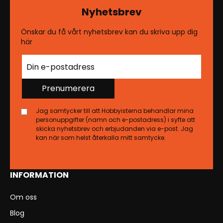
Nyhetsbrev
Önskar du få vårt nyhetsbrev kan du skriva upp dig
här
Prenumerera
Jag samtycker till att Hobbyisterna behandlar mina
personuppgifter (namn och e-postadress) i syfte att
skicka nyhetsbrev och erbjudanden via e-post. Jag
kan när som helst återkalla mitt samtycke.
INFORMATION
Om oss
Blog