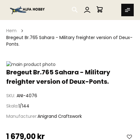
SEARCH
MIN VARUKORG
Hem
Bregeut Br.765 Sahara - Military freighter version of Deux-
Ponts.
Hoppa
till
Hoppa
Bregeut Br.765 Sahara - Military
slutet
till
freighter version of Deux-Ponts.
av
början
bildgalleriet
av
bildgalleriet
SKU
ANI-4076
Skala
1/144
Manufacturer
Anigrand Craftswork
1 679,00 kr