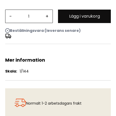
Bregeut Br.765 Sahara - Military freighter version of
-
+
Lägg i varukorg
Deux-Ponts.
Beställningsvara (leverans senare)
Mer information
Mer
1/144
information
Normalt 1-2 arbetsdagars frakt