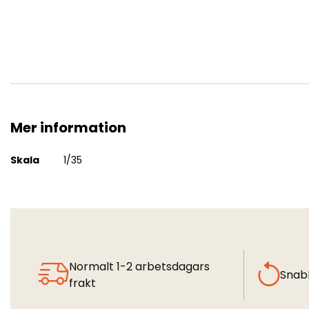
Mer information
British 17/25-pdr Anti-Tank Gun "Pheasant"
Mer
Skala
1/35
information
Normalt 1-2 arbetsdagars
Snab
frakt