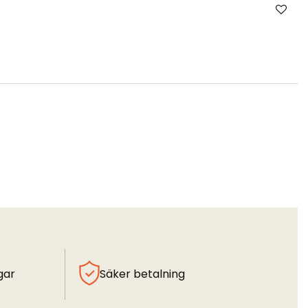
gar
Säker betalning