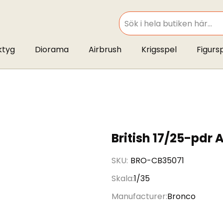
SEARCH
ktyg
Diorama
Airbrush
Krigsspel
Figurs
British 17/25-pdr
SKU
BRO-CB35071
Skala
1/35
Manufacturer
Bronco