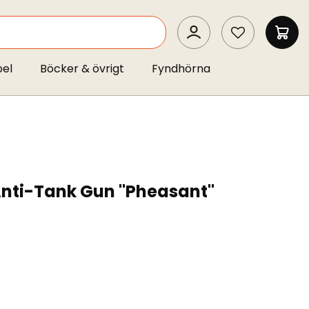
SEARCH
MIN 
pel
Böcker & övrigt
Fyndhörna
 Anti-Tank Gun "Pheasant"