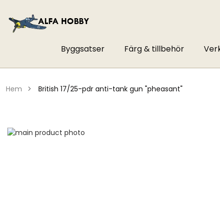
Byggsatser
Färg & tillbehör
Ver
hem
british 17/25-pdr anti-tank gun "pheasant"
Hoppa
till
Hoppa
slutet
till
av
början
bildgalleriet
av
bildgalleriet