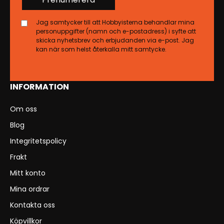
Jag samtycker till att Hobbyisterna behandlar mina
personuppgifter (namn och e-postadress) i syfte att
skicka nyhetsbrev och erbjudanden via e-post. Jag
kan när som helst återkalla mitt samtycke.
INFORMATION
Om oss
Blog
Integritetspolicy
Frakt
Mitt konto
Mina ordrar
Kontakta oss
Köpvillkor