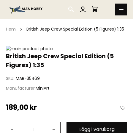
SEARCH
MIN VARUKORG
Hem
British Jeep Crew Special Edition (5 Figures) 1:35
Hoppa
till
Hoppa
British Jeep Crew Special Edition (5
slutet
till
Figures) 1:35
av
början
bildgalleriet
av
bildgalleriet
SKU
MAR-35469
Manufacturer
MiniArt
189,00 kr
-
+
Lägg i varukorg