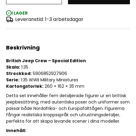
British Jeep Crew Special Edition (5 Figures) 1:35
I LAGER
Leveranstid: 1-3 arbetsdagar
Beskrivning
British Jeep Crew – Special Edition
Skala:
1:35
Streckkod:
5906852927906
Serie:
1:35 WWII Military Miniatures
Kartongstorlek:
260 × 162 × 35 mm
Detta set innehåller fem detaljerade figurer ur en brittisk
jeepbesättning, med autentiska poser och uniformer som
passar både Nordafrika- och Europafälttågen. Figurerna
fångar realistiska kroppsspråk och utrustningsdetaljer,
perfekta för att skapa levande scener i dina modeller.
Innehåll: