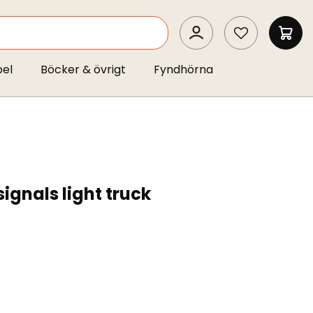
SEARCH
MIN 
pel
Böcker & övrigt
Fyndhörna
signals light truck