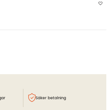
gar
Säker betalning