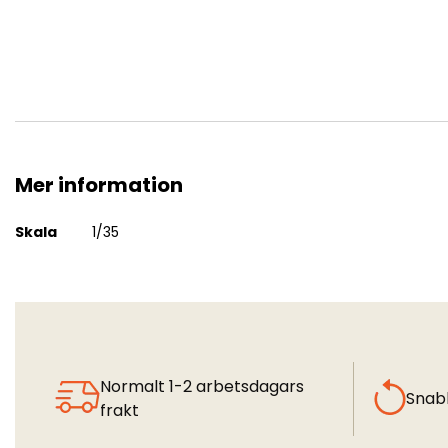
Mer information
British Recce and signals light truck
Mer
Skala
1/35
information
Normalt 1-2 arbetsdagars
Snab
frakt