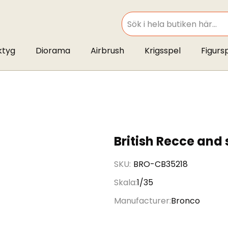
SEARCH
ktyg
Diorama
Airbrush
Krigsspel
Figurs
British Recce and 
SKU
BRO-CB35218
Skala
1/35
Manufacturer
Bronco