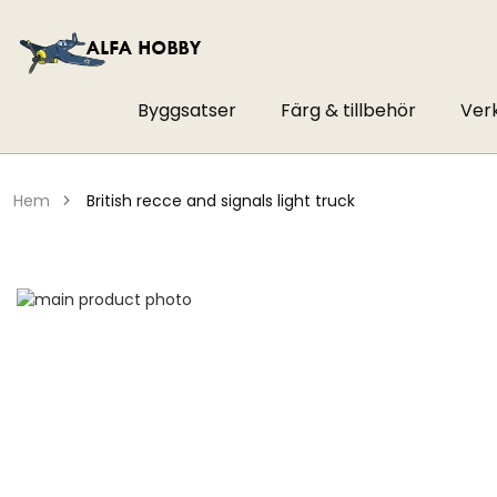
Byggsatser
Färg & tillbehör
Ver
hem
british recce and signals light truck
Hoppa
till
Hoppa
slutet
till
av
början
bildgalleriet
av
bildgalleriet