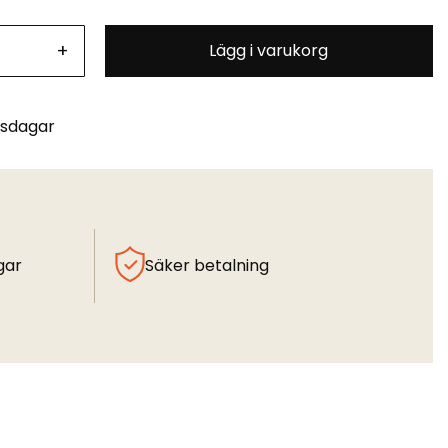
+
Lägg i varukorg
tsdagar
gar
Säker betalning