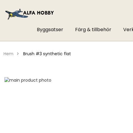
Byggsatser
Färg & tillbehör
Ver
hem
brush #3 synthetic flat
Hoppa
till
Hoppa
slutet
till
av
början
bildgalleriet
av
bildgalleriet