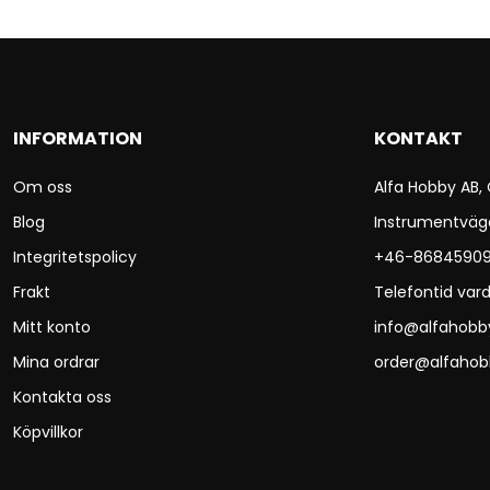
INFORMATION
KONTAKT
Om oss
Alfa Hobby AB,
Blog
Instrumentväg
Integritetspolicy
+46-8684590
Frakt
Telefontid vard
Mitt konto
info@alfahobb
Mina ordrar
order@alfahob
Kontakta oss
Köpvillkor