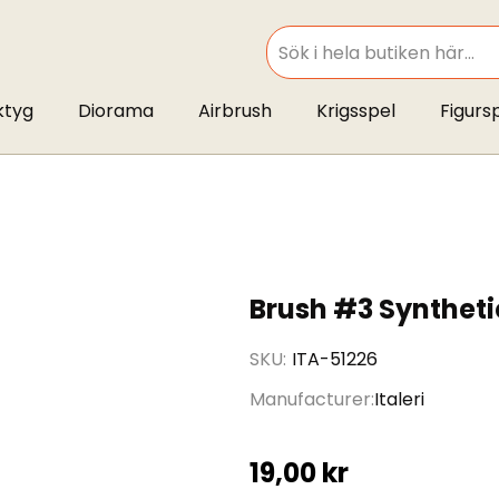
SEARCH
ktyg
Diorama
Airbrush
Krigsspel
Figurs
Brush #3 Syntheti
SKU
ITA-51226
Manufacturer
Italeri
19,00 kr