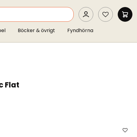
SEARCH
MIN 
pel
Böcker & övrigt
Fyndhörna
c Flat