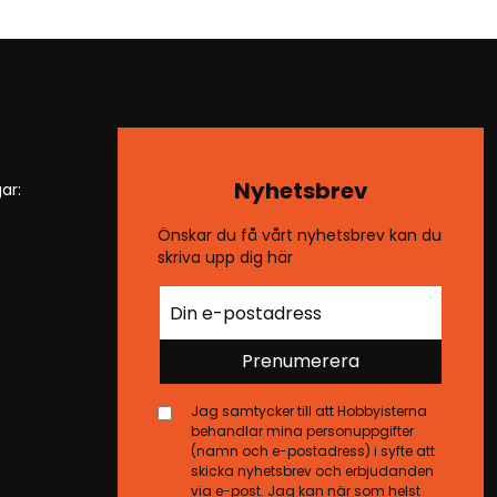
Nyhetsbrev
ar:
Önskar du få vårt nyhetsbrev kan du
skriva upp dig här
Prenumerera
Jag samtycker till att Hobbyisterna
behandlar mina personuppgifter
(namn och e-postadress) i syfte att
skicka nyhetsbrev och erbjudanden
via e-post. Jag kan när som helst