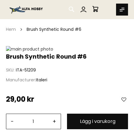
SEARCH
MIN VARUKORG
Hem
Brush Synthetic Round #6
Hoppa
till
Hoppa
Brush Synthetic Round #6
slutet
till
av
början
SKU
ITA-51209
bildgalleriet
av
bildgalleriet
Manufacturer
Italeri
29,00 kr
-
+
Lägg i varukorg