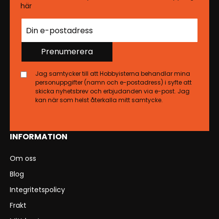
här
Prenumerera
Jag samtycker till att Hobbyisterna behandlar mina
personuppgifter (namn och e-postadress) i syfte att
skicka nyhetsbrev och erbjudanden via e-post. Jag
kan när som helst återkalla mitt samtycke.
INFORMATION
Om oss
Blog
Integritetspolicy
Frakt