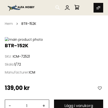
SEARCH
MIN VARUKORG
Hem
BTR-152K
Hoppa
till
Hoppa
BTR-152K
slutet
till
av
början
SKU
ICM-72521
bildgalleriet
av
bildgalleriet
Skala
1/72
Manufacturer
ICM
139,00 kr
-
+
Lägg i varukorg