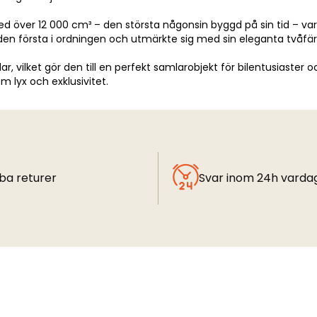
r 12 000 cm³ – den största någonsin byggd på sin tid – var må
en första i ordningen och utmärkte sig med sin eleganta tvåfärg
lket gör den till en perfekt samlarobjekt för bilentusiaster och 
m lyx och exklusivitet.
ba returer
Svar inom 24h varda