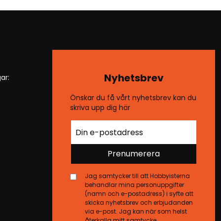
Nyhetsbrev
ar:
Önskar du få vårt nyhetsbrev kan du
skriva upp dig här
Prenumerera
Jag samtycker till att Hobbyisterna
behandlar mina personuppgifter
(namn och e-postadress) i syfte att
skicka nyhetsbrev och erbjudanden
via e-post. Jag kan när som helst
återkalla mitt samtycke.