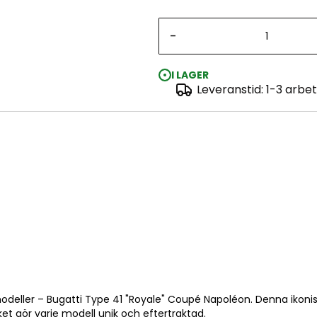
-
I LAGER
Leveranstid: 1-3 arbe
Bugatti Royal Coupe Napoleon 1:24
modeller – Bugatti Type 41 "Royale" Coupé Napoléon. Denna ikoni
et gör varje modell unik och eftertraktad.