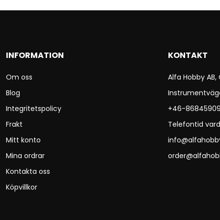
INFORMATION
KONTAKT
Om oss
Alfa Hobby AB,
Blog
Instrumentväg
Integritetspolicy
+46-8684590
Frakt
Telefontid vard
Mitt konto
info@alfahobb
Mina ordrar
order@alfahob
Kontakta oss
Köpvillkor