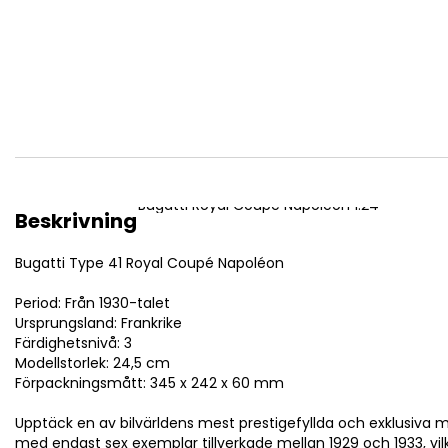
av
bildgalleriet
Bugatti Royal Coupe Napoleon 1:24
Beskrivning
Bugatti Type 41 Royal Coupé Napoléon
Period: Från 1930-talet
Ursprungsland: Frankrike
Färdighetsnivå: 3
Modellstorlek: 24,5 cm
Förpackningsmått: 345 x 242 x 60 mm
Upptäck en av bilvärldens mest prestigefyllda och exklusiva 
med endast sex exemplar tillverkade mellan 1929 och 1933, vilk