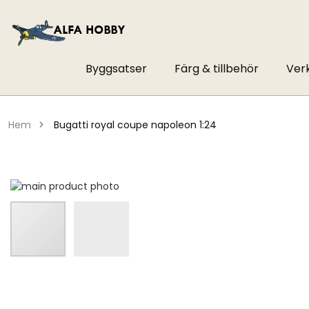
Byggsatser
Färg & tillbehör
Ver
hem
bugatti royal coupe napoleon 1:24
Hoppa
till
slutet
av
bildgalleriet
Hoppa
till
början