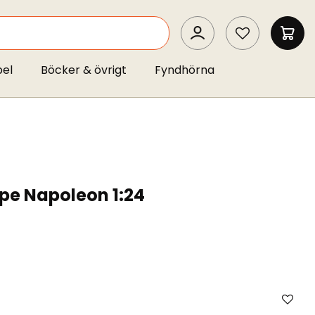
SEARCH
MIN 
pel
Böcker & övrigt
Fyndhörna
pe Napoleon 1:24