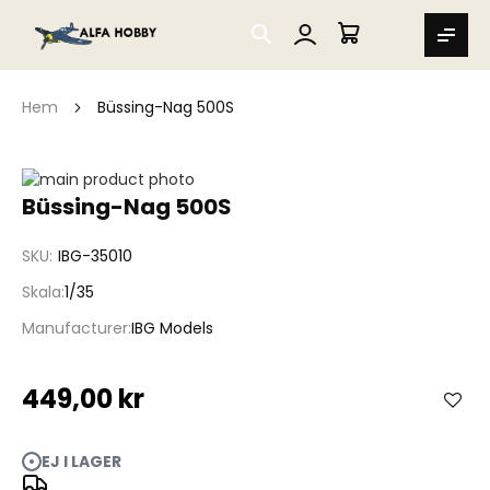
SEARCH
MIN VARUKORG
Hem
Büssing-Nag 500S
Hoppa
till
Hoppa
Büssing-Nag 500S
slutet
till
av
början
SKU
IBG-35010
bildgalleriet
av
bildgalleriet
Skala
1/35
Manufacturer
IBG Models
449,00 kr
EJ I LAGER