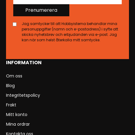
Prenumerera
Jag samtycker till att Hobbyisterna behandlar mina
personuppgifter (namn och e-postadress) i syfte att
skicka nyhetsbrev och erbjudanden via e-post. Jag
kan när som helst återkalla mitt samtycke.
INFORMATION
Om oss
Blog
Integritetspolicy
Frakt
Mitt konto
Mina ordrar
Kontakta oss