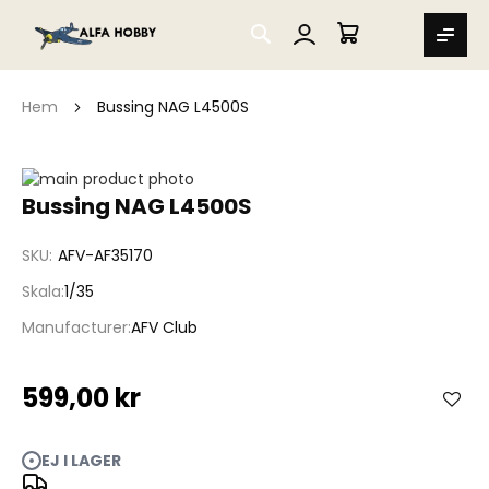
SEARCH
MIN VARUKORG
Hem
Bussing NAG L4500S
Hoppa
till
Hoppa
Bussing NAG L4500S
slutet
till
av
början
SKU
AFV-AF35170
bildgalleriet
av
bildgalleriet
Skala
1/35
Manufacturer
AFV Club
599,00 kr
EJ I LAGER