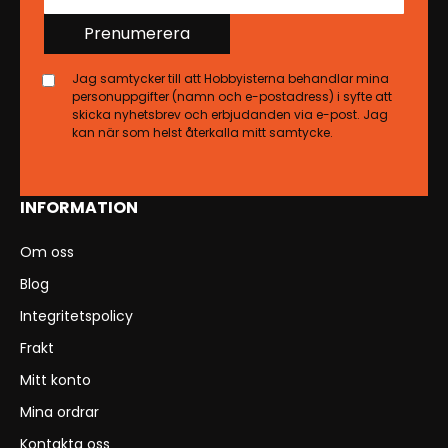
Prenumerera
Jag samtycker till att Hobbyisterna behandlar mina
personuppgifter (namn och e-postadress) i syfte att
skicka nyhetsbrev och erbjudanden via e-post. Jag
kan när som helst återkalla mitt samtycke.
INFORMATION
Om oss
Blog
Integritetspolicy
Frakt
Mitt konto
Mina ordrar
Kontakta oss