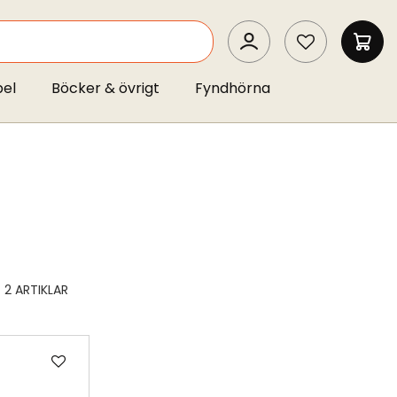
SEARCH
MIN 
pel
Böcker & övrigt
Fyndhörna
2
ARTIKLAR
Lägg
till
i