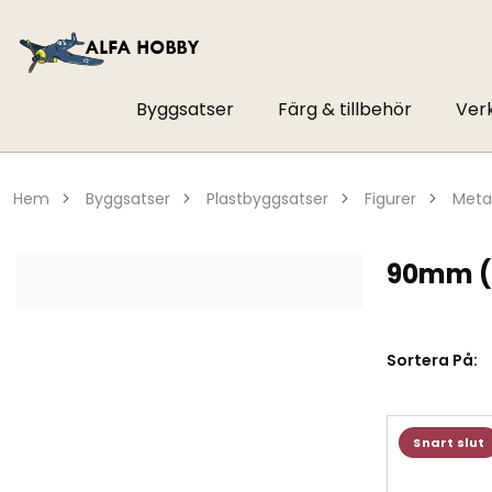
Byggsatser
Färg & tillbehör
Ver
hem
byggsatser
plastbyggsatser
figurer
meta
90mm (
Sortera På:
Snart slut