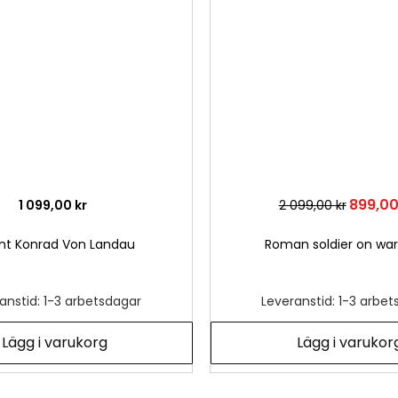
önskelista
899,00
1 099,00 kr
2 099,00 kr
nt Konrad Von Landau
Roman soldier on wa
anstid: 1-3 arbetsdagar
Leveranstid: 1-3 arbe
Lägg i varukorg
Lägg i varukor