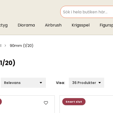
SEARCH
ktyg
Diorama
Airbrush
Krigsspel
Figurs
ll
90mm (1/20)
1/20)
Visa:
Lägg
Snart slut
till
i