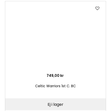
Lägg
till
i
önske
749,00 kr
Celtic Warriors 1st C. BC
Ej i lager