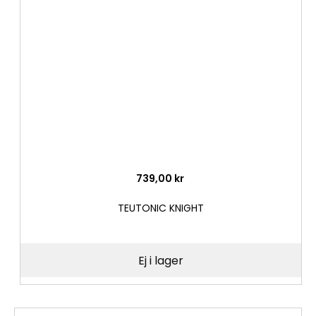
i
önske
739,00 kr
TEUTONIC KNIGHT
Ej i lager