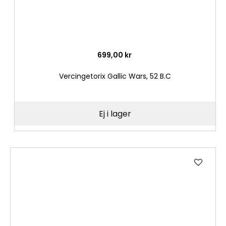
699,00 kr
Vercingetorix Gallic Wars, 52 B.C
Ej i lager
Lägg
till
i
önske