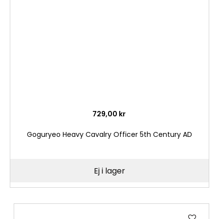
önske
729,00 kr
Goguryeo Heavy Cavalry Officer 5th Century AD
Ej i lager
Lägg