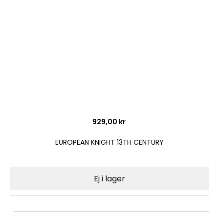
i
önske
929,00 kr
EUROPEAN KNIGHT 13TH CENTURY
Ej i lager