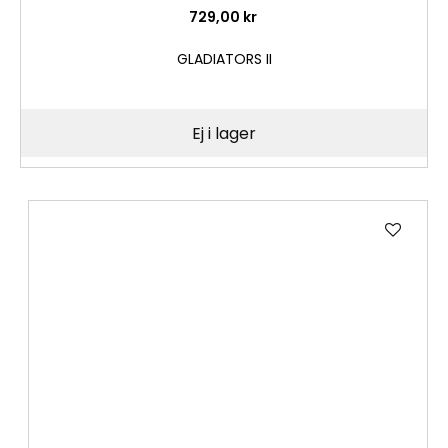
729,00 kr
GLADIATORS II
Ej i lager
Lägg
till
i
önske