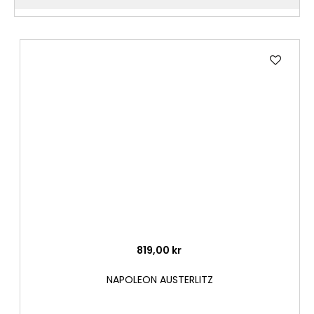
Lägg
till
i
önske
819,00 kr
NAPOLEON AUSTERLITZ