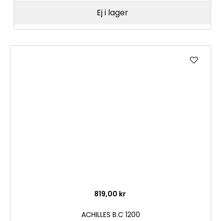
Ej i lager
Lägg
till
i
önske
819,00 kr
ACHILLES B.C 1200