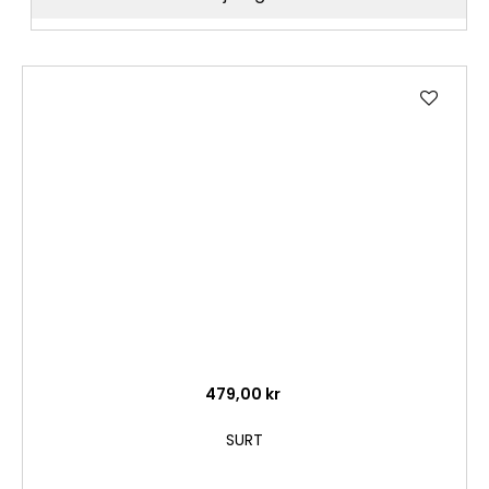
Lägg
till
i
önske
479,00 kr
SURT