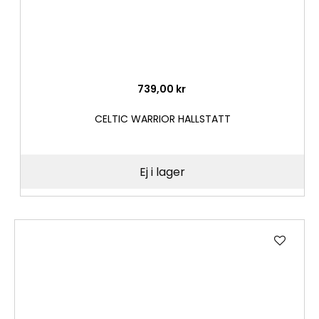
739,00 kr
CELTIC WARRIOR HALLSTATT
Ej i lager
Lägg
till
i
önske