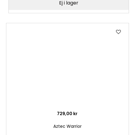
Ej i lager
Lägg
till
i
önske
729,00 kr
Aztec Warrior