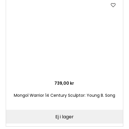
Lägg
till
i
önske
739,00 kr
Mongol Warrior 14 Century Sculptor: Young B. Song
Ej i lager