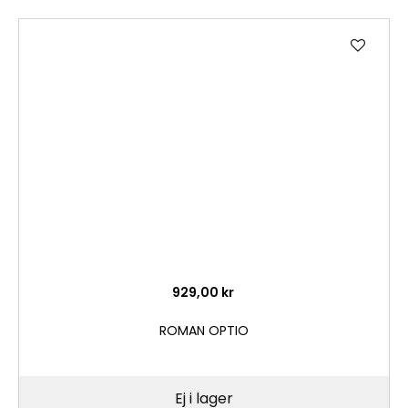
Lägg
till
i
önske
929,00 kr
ROMAN OPTIO
Ej i lager