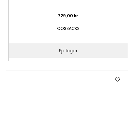
729,00 kr
COSSACKS
Ej i lager
Lägg
till
i
önske