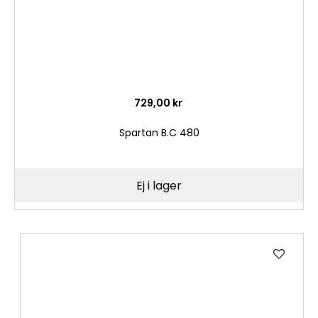
729,00 kr
Spartan B.C 480
Ej i lager
Lägg
till
i
önske