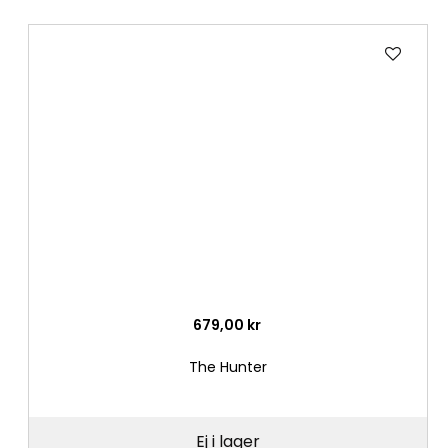
Lägg
till
i
önske
679,00 kr
The Hunter
Ej i lager