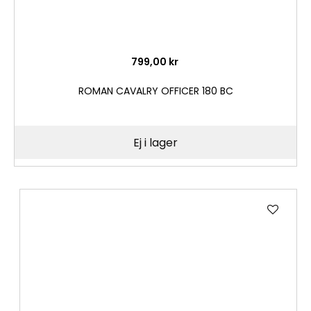
799,00 kr
ROMAN CAVALRY OFFICER 180 BC
Ej i lager
Lägg
till
i
önske