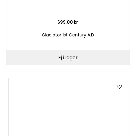
699,00 kr
Gladiator 1st Century A.D
Ej i lager
Lägg
till
i
önske