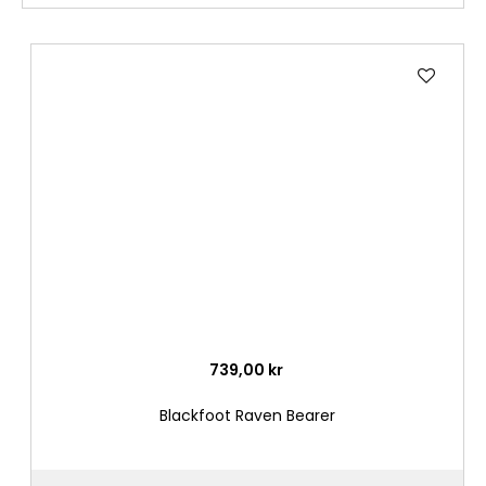
Lägg
till
i
önske
739,00 kr
Blackfoot Raven Bearer