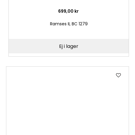
699,00 kr
Ramses II, BC 1279
Ej i lager
Lägg
till
i
önske