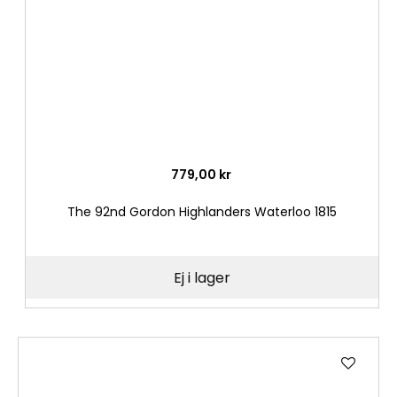
779,00 kr
The 92nd Gordon Highlanders Waterloo 1815
Ej i lager
Lägg
till
i