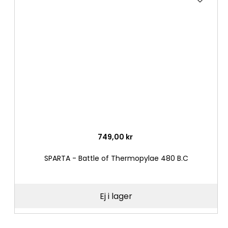
till
i
önske
749,00 kr
SPARTA - Battle of Thermopylae 480 B.C
Ej i lager