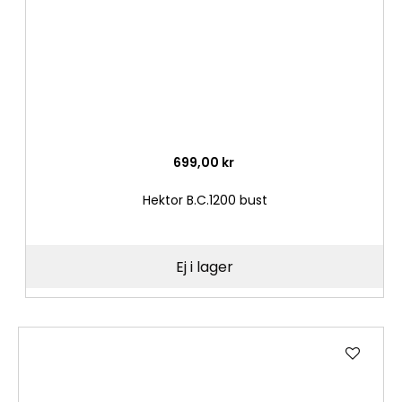
699,00 kr
Hektor B.C.1200 bust
Ej i lager
Lägg
till
i