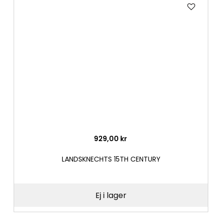
Lägg
till
i
önske
929,00 kr
LANDSKNECHTS 15TH CENTURY
Ej i lager