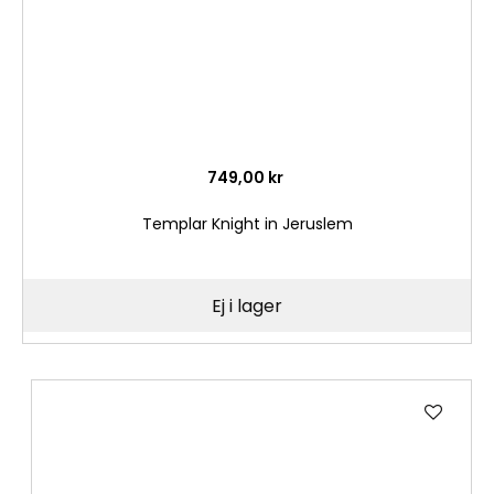
749,00 kr
Templar Knight in Jeruslem
Ej i lager
Lägg
till
i
önske