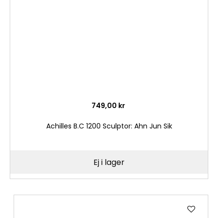
önske
749,00 kr
Achilles B.C 1200 Sculptor: Ahn Jun Sik
Ej i lager
Lägg
till